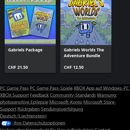
Gabriels Package
Gabriels Worlds The
Adventure Bundle
CHF 21.50
CHF 12.50
PC Game Pass
PC Game Pass-Spiele
XBOX App auf Windows-PC
XBOX Support
Feedback
Community-Standards
Warnung:
photosensitive Epilepsie
Microsoft-Konto
Microsoft Store-
Support
Rückgaben
Sendungsverfolgung
Deutsch (Liechtenstein)
Ihre Datenschutzoptionen
Verbraucherdatenschutz für Gesundheitsdaten
Contact