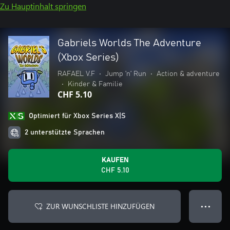
Zu Hauptinhalt springen
Gabriels Worlds The Adventure
(Xbox Series)
RAFAEL V.F
•
Jump ’n’ Run
•
Action & adventure
•
Kinder & Familie
CHF 5.10
Optimiert für Xbox Series X|S
2 unterstützte Sprachen
KAUFEN
CHF 5.10
ZUR WUNSCHLISTE HINZUFÜGEN
● ● ●