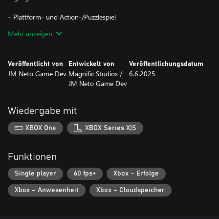
– Plattform- und Action-/Puzzlespiel
– Pixel-Art-Grafiken
Mehr anzeigen
– Immersive Musik
Veröffentlicht von
Entwickelt von
Veröffentlichungsdatum
JM Neto Game Dev
Magnific Studios /
6.6.2025
JM Neto Game Dev
Wiedergabe mit
XBOX One
XBOX Series X|S
Funktionen
Single player
60 fps+
Xbox – Erfolge
Xbox – Anwesenheit
Xbox – Cloudspeicher