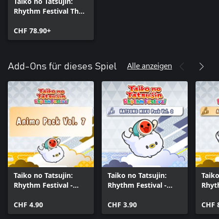
Taiko no Tatsujin:
Rhythm Festival The
Setlist Edition
CHF 78.90+
Alle anzeigen
Add-Ons für dieses Spiel
Taiko no Tatsujin:
Taiko no Tatsujin:
Taiko
Rhythm Festival -
Rhythm Festival -
Rhyth
Anime Pack Vol. 7
HATSUNE MIKU Pack
Anim
CHF 4.90
Vol. 2
CHF 3.90
Colle
CHF 