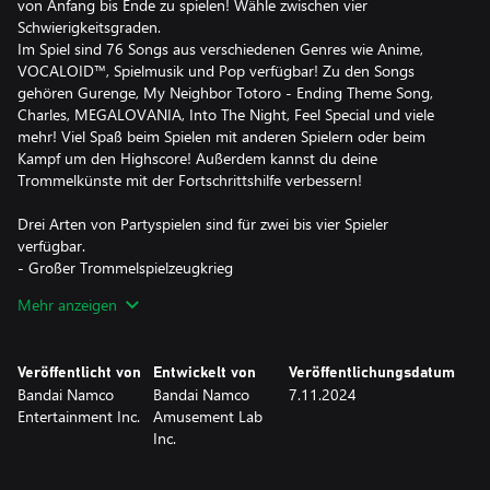
von Anfang bis Ende zu spielen! Wähle zwischen vier
Schwierigkeitsgraden.
Im Spiel sind 76 Songs aus verschiedenen Genres wie Anime,
VOCALOID™, Spielmusik und Pop verfügbar! Zu den Songs
gehören Gurenge, My Neighbor Totoro - Ending Theme Song,
Charles, MEGALOVANIA, Into The Night, Feel Special und viele
mehr! Viel Spaß beim Spielen mit anderen Spielern oder beim
Kampf um den Highscore! Außerdem kannst du deine
Trommelkünste mit der Fortschrittshilfe verbessern!
Drei Arten von Partyspielen sind für zwei bis vier Spieler
verfügbar.
- Großer Trommelspielzeugkrieg
Spiele zu Liedern und setze Spielzeuge ein, um die Spielzeuge
Mehr anzeigen
deines Gegners zu besiegen und dir den Sieg zu schnappen!
- Don-chan-Band
Arbeitet als Vierergruppen zusammen, um erfolgreiche Konzerte
Veröffentlicht von
Entwickelt von
Veröffentlichungsdatum
zu absolvieren!
Bandai Namco
Bandai Namco
7.11.2024
- Lauf!-Ninja-Dojo
Entertainment Inc.
Amusement Lab
Werde zum Ninja und absolviere mit bis zu vier anderen Spielern
Inc.
Rennen! Meistere mehrere Hindernisse und kämpfe um Platz 1!
Online-Partien