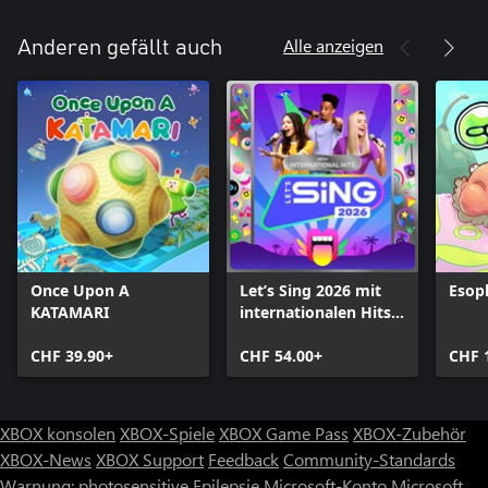
Alle anzeigen
Anderen gefällt auch
Once Upon A
Let’s Sing 2026 mit
Esop
KATAMARI
internationalen Hits –
Platinum Edition
CHF 39.90+
CHF 54.00+
CHF 
XBOX konsolen
XBOX-Spiele
XBOX Game Pass
XBOX-Zubehör
XBOX-News
XBOX Support
Feedback
Community-Standards
Warnung: photosensitive Epilepsie
Microsoft-Konto
Microsoft