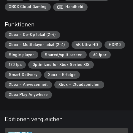
es notwendig, eine Strategie zu haben, um die Angriffe der
Feinde und auch die Hindernisse und Herausforderungen jeder
XBOX Cloud Gaming
Handheld
Arena zu überleben. Sei schlau und habe immer eine Strategie im
Kopf, denn das Spiel kann sich jederzeit ändern!
Funktionen
Mit Freunden macht es mehr Spaß
Xbox – Co-Op lokal (2-4)
Nichts ist besser, als jemandem ins Gesicht zu lachen, oder? Alle
Spielmodi von Mayhem Heroes (Versus oder Koop) unterstützen
Xbox – Multiplayer lokal (2-4)
4K Ultra HD
HDR10
1-4 Spieler.
Single player
Shared/split screen
60 fps+
120 fps
Optimized for Xbox Series X|S
Smart Delivery
Xbox – Erfolge
Xbox – Anwesenheit
Xbox – Cloudspeicher
Xbox Play Anywhere
Editionen vergleichen