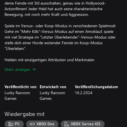
deine Feinde mit Stil ausschalten, genau wie in Hollywood-
Actionfilmen! Jeder Held hat auch seine charakteristische
Bewegung, mit noch mehr Kraft und Aggression.
Spiele im Versus- oder Koop-Modus in verschiedenen Spielmodi
Gehe im "Mehr Kills"-Versus-Modus auf einen Amoklauf, spiele
mit viel Strategie im "Letzter Überlebender"-Versus-Modus oder
stelle dich einer Horde wütender Feinde im Koop-Modus
"Überleben".
Helden mit einzigartigen Attributen und Merkmalen
Jeder Held hat seine Stärken und Schwächen, und es liegt an dir,
Mehr anzeigen
sie zu meistern. Treffe die beste Wahl entsprechend deinem
Kampfstil und Spielmodus.
Veröffentlicht von
Entwickelt von
Veröffentlichungsdatum
Dynamische Arenen
Lucky Raccoon
Lucky Raccoon
16.2.2024
Als ob die Feinde nicht genug wären, hast du in jeder Arena auch
Games
Games
eine Herausforderung zu bewältigen, von wütenden Skeletten
über Erdbeben bis hin zu Zauberern, die Meteoriten beschwören.
Wiedergabe mit
Jeder kann spielen, aber Meisterung ist für die Starken!
Trotz der wirklich einfachen Mechanik, die jeder spielen kann, ist
PC
XBOX One
XBOX Series X|S