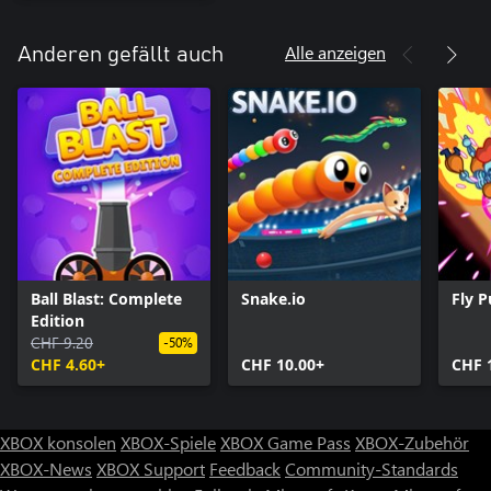
Alle anzeigen
Anderen gefällt auch
Ball Blast: Complete
Snake.io
Fly 
Edition
CHF 9.20
-50%
CHF 4.60+
CHF 10.00+
CHF 
XBOX konsolen
XBOX-Spiele
XBOX Game Pass
XBOX-Zubehör
XBOX-News
XBOX Support
Feedback
Community-Standards