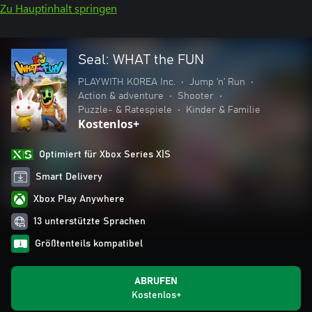
Zu Hauptinhalt springen
Seal: WHAT the FUN
PLAYWITH KOREA Inc.
•
Jump ’n’ Run
•
Action & adventure
•
Shooter
•
Puzzle- & Ratespiele
•
Kinder & Familie
Kostenlos+
Optimiert für Xbox Series X|S
Smart Delivery
Xbox Play Anywhere
13 unterstützte Sprachen
Größtenteils kompatibel
ABRUFEN
Kostenlos+