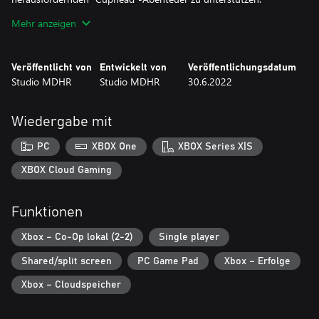
Mehr anzeigen
In beiden Titeln wurden Grafik und Sound mit Techniken aus der
damaligen Zeit erstellt, darunter handgezeichnete Animationen,
mit Wasserfarben gemalte Hintergründe und stundenlange, neu
Veröffentlicht von
Entwickelt von
Veröffentlichungsdatum
eingespielte Jazz-Aufnahmen.
Studio MDHR
Studio MDHR
30.6.2022
Hinweis: "The Delicious Last Course" kann kurz nach Beginn des
Hauptspiels gespielt werden, und Fräulein Kelch ist nach dem
Wiedergabe mit
Freischalten in allen Bereichen als spielbarer Charakter verfügbar.
PC
XBOX One
XBOX Series X|S
XBOX Cloud Gaming
Funktionen
Xbox – Co-Op lokal (2-2)
Single player
Shared/split screen
PC Game Pad
Xbox – Erfolge
Xbox – Cloudspeicher