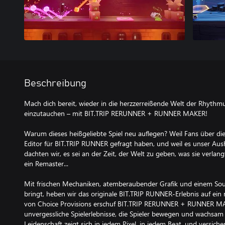
Beschreibung
Mach dich bereit, wieder in die herzzerreißende Welt der Rhythm
einzutauchen – mit BIT.TRIP RERUNNER + RUNNER MAKER!
Warum dieses heißgeliebte Spiel neu auflegen? Weil Fans über di
Editor für BIT.TRIP RUNNER gefragt haben, und weil es unser Aushä
dachten wir, es sei an der Zeit, der Welt zu geben, was sie verlang
ein Remaster...
Mit frischen Mechaniken, atemberaubender Grafik und einem Sou
bringt, heben wir das originale BIT.TRIP RUNNER-Erlebnis auf ein 
von Choice Provisions erschuf BIT.TRIP RERUNNER + RUNNER MAK
unvergessliche Spielerlebnisse, die Spieler bewegen und wachsam ha
Leidenschaft zeigt sich in jedem Pixel, in jedem Beat, und versicher