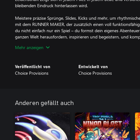
bleibenden Eindruck hinterlassen wird.
Meistere präzise Sprünge, Slides, Kicks und mehr, um rhythmisc
mit dem RUNNER MAKER, der zusätzlich einen voll funktionsfähi
du nicht einfach nur ein Spiel – du formst dein eigenes Abenteuer. 
ganzen Welt herausfordern, inspirieren und begeistern, und kom
Soundtrack, der die Action begleitet. Ob du ein langjähriger Fan d
Mehr anzeigen
Suche nach einem aufregenden Spielerlebnis bist, BIT.TRIP RE
jeden etwas zu bieten.
Veröffentlicht von
Entwickelt von
Begleite uns auf dieser unglaublichen Reise und werde Teil der 
Choice Provisions
Choice Provisions
RUNNER MAKER – noch heute!
Anderen gefällt auch