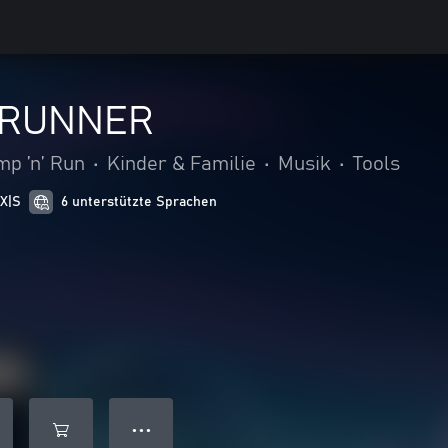
RERUNNER
mp ’n’ Run
•
Kinder & Familie
•
Musik
•
Tools
 X|S
6 unterstützte Sprachen
● ● ●