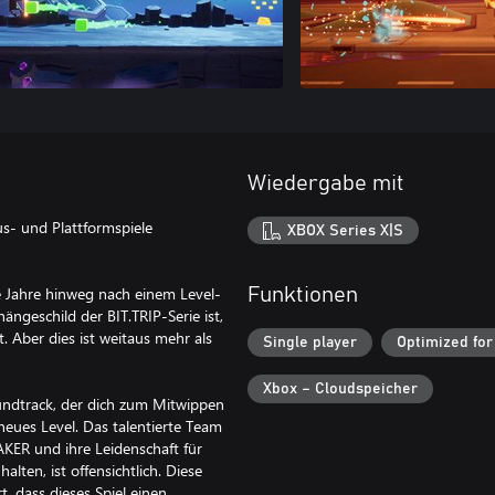
Wiedergabe mit
us- und Plattformspiele
XBOX Series X|S
e Jahre hinweg nach einem Level-
Funktionen
ngeschild der BIT.TRIP-Serie ist,
t. Aber dies ist weitaus mehr als
Single player
Optimized for
Xbox – Cloudspeicher
ndtrack, der dich zum Mitwippen
neues Level. Das talentierte Team
ER und ihre Leidenschaft für
lten, ist offensichtlich. Diese
t, dass dieses Spiel einen