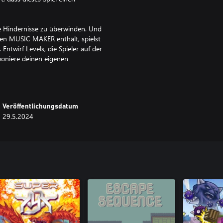
he Hindernisse zu überwinden. Und
gen MUSIC MAKER enthält, spielst
Entwirf Levels, die Spieler auf der
poniere deinen eigenen
er Serie oder ein Neuling auf der
RUNNER + RUNNER MAKER hat für
Veröffentlichungsdatum
Welt von BIT.TRIP RERUNNER +
29.5.2024