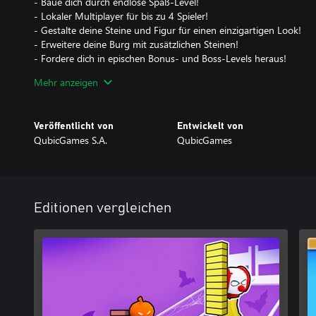
- Baue dich durch endlose Spaß‑Level!
- Lokaler Multiplayer für bis zu 4 Spieler!
- Gestalte deine Steine und Figur für einen einzigartigen Look!
- Erweitere deine Burg mit zusätzlichen Steinen!
- Fordere dich in epischen Bonus‑ und Boss‑Levels heraus!
Mehr anzeigen
Du willst die Konkurrenz ausbremsen? Kein Problem! Bring sie zu
ersten Platz zu holen. Zerlege die Bonuslevel, um Münzen zu stap
und Farben freizuschalten!
Veröffentlicht von
Entwickelt von
QubicGames S.A.
QubicGames
Baue schneller, sei schlauer und halte länger durch—wer hätte ge
Spaß macht?
Editionen vergleichen