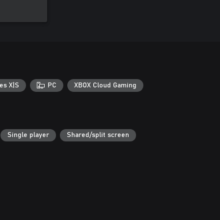
es X|S
PC
XBOX Cloud Gaming
Single player
Shared/split screen