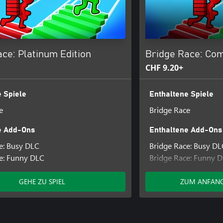
ce: Platinum Edition
Bridge Race: Com
CHF 9.20+
 Spiele
Enthaltene Spiele
e
Bridge Race
e Add-Ons
Enthaltene Add-Ons
e: Busy DLC
Bridge Race: Busy DL
e: Funny DLC
Bridge Race: Funny 
Bridge Race: Medieva
Bridge Race: Spooky
GEHE ZU SPIEL
ZUM ANFANG