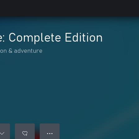
: Complete Edition
ion & adventure
● ● ●