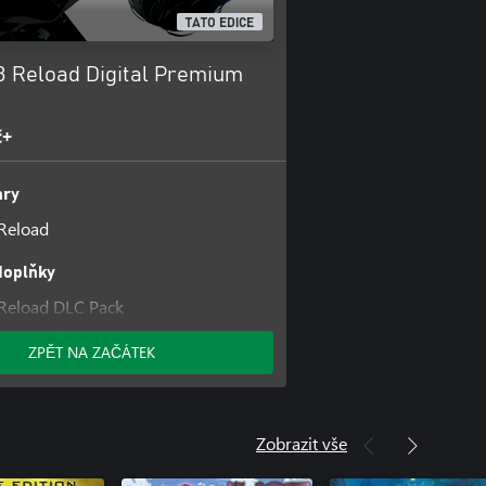
TATO EDICE
3 Reload Digital Premium
č+
hry
Reload
doplňky
Reload DLC Pack
ZPĚT NA ZAČÁTEK
Zobrazit vše