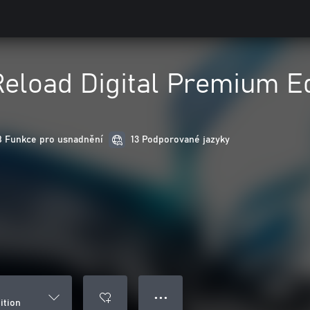
eload Digital Premium Ed
8 Funkce pro usnadnění
13 Podporované jazyky
● ● ●
ition