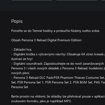
Popis
Ponořte se do Temné hodiny a probuďte hlubiny svého srdce.
Obsah Persona 3 Reload Digital Premium Edition:
- Základní hra.
- Digitální knížka s výtvarnými návrhy: Obsahuje 64 stran kreseb 
ilustrací ze hry!
- Digitální soundtrack: Zaposlouchejte se do nově zaranžovaných 
Persona 3 i všech nových skladeb z Persona 3 Reload: hudebníci
nových písní.
- Persona 3 Reload DLC Pack:P5R Phantom Thieves Costume Set
Set, P5R Persona Set 1, P5R Persona Set 2, P5R BGM Set, P4G Y
Persona Set
Berte prosím na vědomí, že skladby lze přehrávat pouze v aplikac
zvukovém formátu, jako je například MP3.