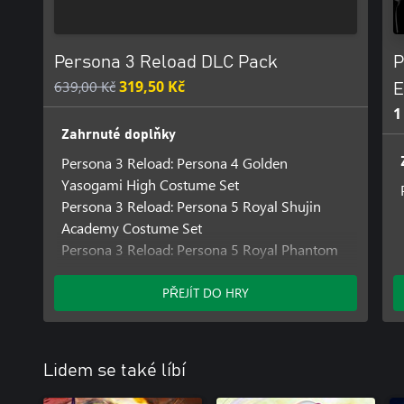
Persona 3 Reload DLC Pack
P
639,00 Kč
319,50 Kč
E
1
Zahrnuté doplňky
Persona 3 Reload: Persona 4 Golden
Yasogami High Costume Set
Persona 3 Reload: Persona 5 Royal Shujin
Academy Costume Set
Persona 3 Reload: Persona 5 Royal Phantom
Thieves Costume Set
Persona 3 Reload: Persona 5 Royal Persona
PŘEJÍT DO HRY
Set 1
Persona 3 Reload: Persona 5 Royal Persona
Set 2
Lidem se také líbí
Persona 3 Reload: Persona 4 Golden Persona
Set