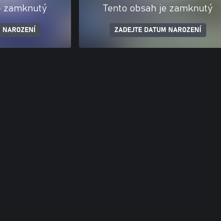
e zamknutý
Tento obsah je zamknutý
 NAROZENÍ
ZADEJTE DATUM NAROZENÍ