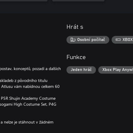
Hrát s
Osobní počítač
XBOX
Funkce
postav, konceptů, pozadí a dalších
Jeden hráč
Xbox Play Anyw
skladeb z původního titulu
 z Atlusu vám nabídnou celkem 60
, P5R Shujin Academy Costume
asogami High Costume Set, P4G
i a nelze je stáhnout v žádném