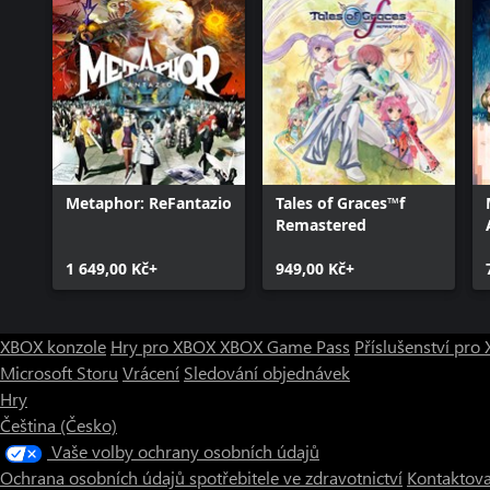
Persona 3 Reload: Persona 5 Royal BGM Set
Metaphor: ReFantazio
Tales of Graces™f
Remastered
1 649,00 Kč+
949,00 Kč+
XBOX konzole
Hry pro XBOX
XBOX Game Pass
Příslušenství pr
Microsoft Storu
Vrácení
Sledování objednávek
Hry
Čeština (Česko)
Vaše volby ochrany osobních údajů
Ochrana osobních údajů spotřebitele ve zdravotnictví
Kontaktova