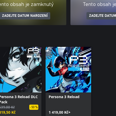
ento obsah je zamknutý
Tento obsah j
ZADEJTE DATUM NAROZENÍ
ZADEJTE DATUM
Persona 3 Reload DLC
Persona 3 Reload
Pack
639,00 Kč
-50 %
319,50 Kč
1 419,00 Kč+