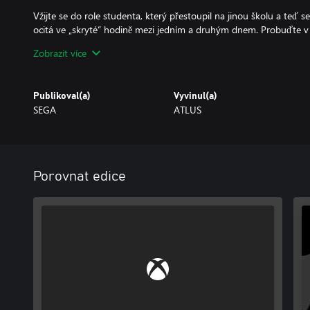
Vžijte se do role studenta, který přestoupil na jinou školu a teď
ocitá ve „skryté“ hodině mezi jedním a druhým dnem. Probuďte v s
se po stopách tajemství Temné hodiny, bojujte za své přátele a na
Zobrazit více
Persona 3 Reload je úchvatné moderní přepracování žánr definujíc
Publikoval(a)
Vyvinul(a)
Klíčové prvky:
SEGA
ATLUS
- Prožijte stěžejní hru série Persona ve věrně přepracovaném titul
zkvalitňujícími herní zážitky i charakteristickým stylovým uživate
- Nechte se vtáhnout strhujícím emocionálním příběhem s novými
dodatečným hlasovým doprovodem.
Porovnat edice
- Vyberte si, jak smysluplně trávit každý den prostřednictvím roz
prostředí po navazování hlubokých vztahů s oblíbenými postavam
- Sestavte si optimální tým, zničte nadpozemské Stíny a přibližte 