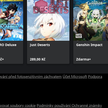
RO Deluxe
Just Deserts
Genshin Impact
Kč+
289,00 Kč
Zdarma+
vání před fotosenzitivním záchvatem
Účet Microsoft
Podpora
vovat soubory cookie
Podmínky používání
Ochranné známky