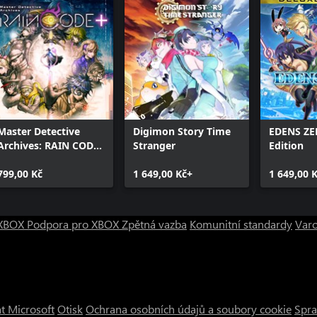
Master Detective
Digimon Story Time
EDENS ZE
Archives: RAIN CODE
Stranger
Edition
Plus
799,00 Kč
1 649,00 Kč+
1 649,00 
o XBOX
Podpora pro XBOX
Zpětná vazba
Komunitní standardy
Varo
t Microsoft
Otisk
Ochrana osobních údajů a soubory cookie
Spra