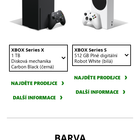
stránce.
Porovnejte
konzoli
XBOX
Series X
nebo S
v jednom
Pomocí
XBOX Series X
Pomocí
XBOX Series S
těchto
1 TB
těchto
512 GB
Plně digitální
sloupci
rozevíracích
Disková mechanika
rozevíracích
Robot White (bílá)
s konzolí
nabídek
Carbon Black (černá)
nabídek
Series X
můžete
můžete
NAJDĚTE PRODEJCE
změnit
změnit
nebo S
NAJDĚTE PRODEJCE
obsah
obsah
ve
ve
ve
DALŠÍ INFORMACE
druhém
sloupci
sloupci
DALŠÍ INFORMACE
níže
níže
sloupci.
BARVA