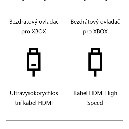
C
o
a
b
r
o
Bezdrátový ovladač
Bezdrátový ovladač
b
t
pro XBOX
pro XBOX
o
W
n
h
B
i
l
t
a
e
c
k
Ultravysokorychlos
Kabel HDMI High
tní kabel HDMI
Speed