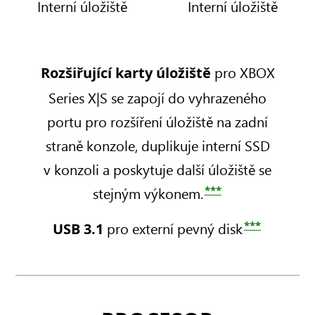
Interní úložiště
Interní úložiště
B
S
S
,
G
e
e
d
B
r
r
i
,
i
i
XBOX
pro XBOX
Rozšiřující karty úložiště
s
p
e
e
Series X
k
l
s
s
Series X|S se zapojí do vyhrazeného
a
o
n
S
portu pro rozšíření úložiště na zadní
v
ě
X
S
á
d
straně konzole, duplikuje interní SSD
–
–
m
i
1
5
v konzoli a poskytuje další úložiště se
e
g
1
***
c
stejným výkonem.
i
T
2
h
t
B
a
á
***
pro externí pevný disk
USB 3.1
,
G
n
l
d
B
i
n
i
,
k
í
s
p
a
,
k
l
,
R
o
n