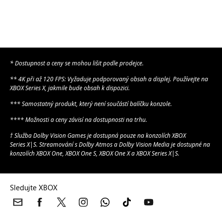
DALŠÍ INFORMACE
sloupci
sloupci
DALŠÍ INFORMACE
níže
níže
* Dostupnost a ceny se mohou lišit podle prodejce.
** 4K při až 120 FPS: Vyžaduje podporovaný obsah a displej. Používejte na
XBOX Series X, jakmile bude obsah k dispozici.
*** Samostatný produkt, který není součástí balíčku konzole.
**** Možnosti a ceny závisí na dostupnosti na trhu.
† Služba Dolby Vision Games je dostupná pouze na konzolích XBOX
Series X|S. Streamování s Dolby Atmos a Dolby Vision Media je dostupné na
konzolích XBOX One, XBOX One S, XBOX One X a XBOX Series X|S.
Sledujte XBOX