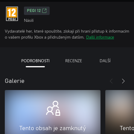
PEGI 12
Násilí
Vydavatelé her, které spouštíte, získají při hraní přístup k informacím
o vašem profilu Xbox a přidruženým datům.
Další informace
PODROBNOSTI
RECENZE
DALŠÍ
Galerie
Tento obsah je zamknutý
Tent