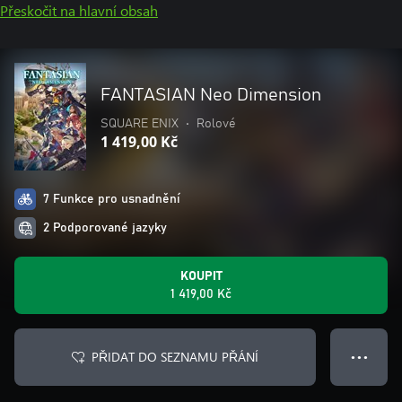
Přeskočit na hlavní obsah
FANTASIAN Neo Dimension
SQUARE ENIX
•
Rolové
1 419,00 Kč
7 Funkce pro usnadnění
2 Podporované jazyky
KOUPIT
1 419,00 Kč
PŘIDAT DO SEZNAMU PŘÁNÍ
● ● ●