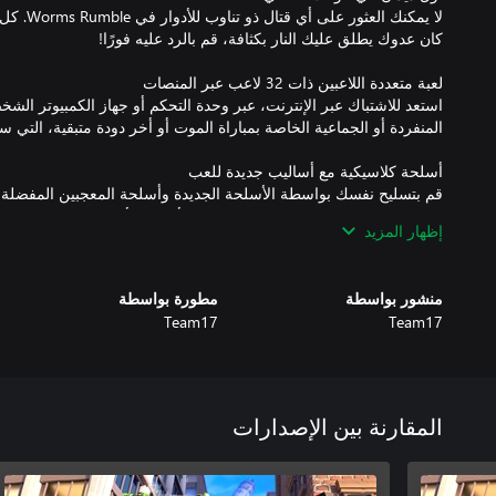
لا يمكنك ال
استعد للاشتباك عبر الإنترنت، عبر وحدة التحكم أو جهاز الكمبيوتر ال
قم بتسليح نفسك بواسطة الأسلحة الجديدة وأسلحة المعجبين المفضلة ا
المدفع والقنبلة اليدوية المقدسة وقاذف الأغنام والأسلحة الجديدة كليً
إظهار المزيد
منشور بواسطة
مطورة بواسطة
اشترك في الأحداث الموسمية وأحداث المجتمع والتحديات اليومية لتح
Team17
Team17
داخل اللعبة، واختبر ميكانيكا اللعب الجديدة والأسلحة في المختبر. إن
اكسب نقاط الخبرة والعملات بداخل اللعبة لتفتح وتشتري هيئات الأسلحة
المقارنة بين الإصدارات
التعبيرية! بدلها مع بعضها لتخلق أسلوبك الفريد في أرض المعركة.