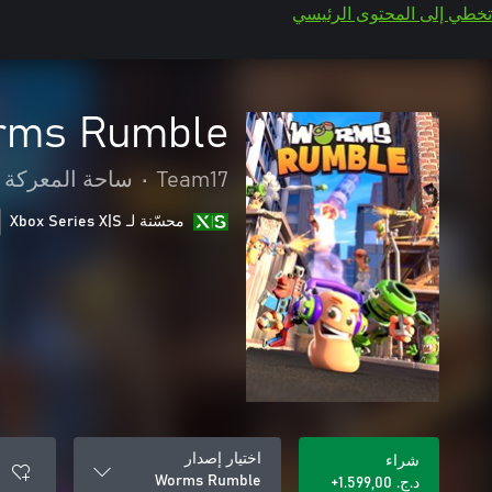
تخطي إلى المحتوى الرئيسي
rms Rumble
Team17
•
ساحة المعركة مت
محسّنة لـ Xbox Series X|S
اختيار إصدار
شراء
Worms Rumble
د.ج.‏ 1.599,00+