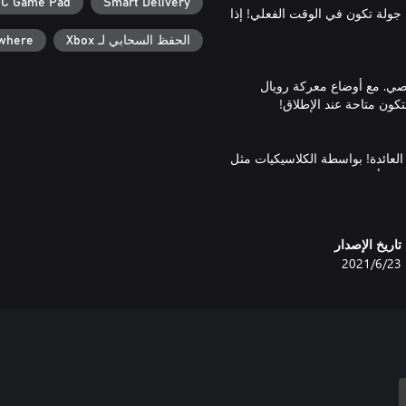
C Game Pad
Smart Delivery
عثور على أي قتال ذو تناوب للأدوار في Worms Rumble. كل جولة تكون في الوقت الفعلي! إذا
الحفظ السحابي لـ Xbox
ywhere
شخصي. مع أوضاع معركة رويال
لعائدة! بواسطة الكلاسيكيات مثل
ا مثل رأس المطرقة وناسف البلازما
تاريخ الإصدار
صل على نقاط خبرة إضافية ومكافآت
23‏/6‏/2021
 كل أسبوع محمّل بأوضاع لعب تجريبية
 والأزياء والإكسسوار والحركات