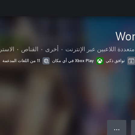
Wo
عددة اللاعبين عبر الإنترنت
•
أخرى
•
القناص
•
الاستر
توافق ذكي
Xbox Play في أي مكان
11 من اللغات المدعمة
● ● ●