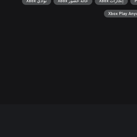
P
إنجازات Xbox
حالة حضور Xbox
نوادي Xbox
Xbox Play An