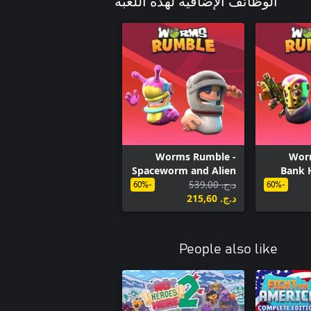
الوظائف الإضافية لهذه اللعبة
Worms Rumble -
Wor
Spaceworm and Alien
Bank 
د.ج.‏ 539,00
Double Pack
-60%
-60%
د.ج.‏ 215,60
People also like