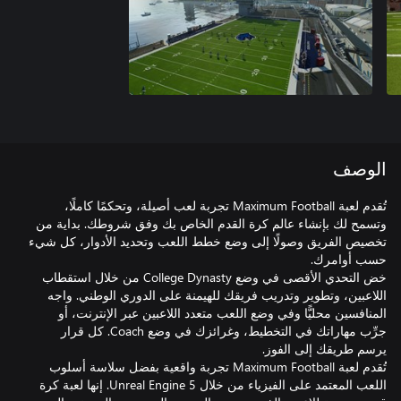
الوصف
تُقدم لعبة Maximum Football تجربة لعب أصيلة، وتحكمًا كاملًا،
وتسمح لك بإنشاء عالم كرة القدم الخاص بك وفق شروطك. بداية من
تخصيص الفريق وصولًا إلى وضع خطط اللعب وتحديد الأدوار، كل شيء
خض التحدي الأقصى في وضع College Dynasty من خلال استقطاب
اللاعبين، وتطوير وتدريب فريقك للهيمنة على الدوري الوطني. واجه
المنافسين محليًّا وفي وضع اللعب متعدد اللاعبين عبر الإنترنت، أو
جرِّب مهاراتك في التخطيط، وغرائزك في وضع Coach. كل قرار
تُقدم لعبة Maximum Football تجربة واقعية بفضل سلاسة أسلوب
اللعب المعتمد على الفيزياء من خلال Unreal Engine 5. إنها لعبة كرة