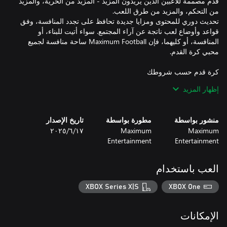
قدم مصممة للاعبين الذين يريدون المزيد - المزيد من الحرية، والمزيد
تحديث دوري للمحتوى ومزايا جديدة تحافظ على تجدد المنافسة، وفق
قواعد وأوضاع لعب ناتجة عن آراء المجتمع. سواء أتيت للبناء، أو
المنافسة، أو كليهما، فإن Maximum Football ساحة منافسة لجميع
خصص شعاراتك، وقمصانك، وخوذاتك وسمات اللاعبين وسجلات
إظهار المزيد
منشور بواسطة
مطورة بواسطة
تاريخ الإصدار
ضُم اللاعبين المهرة، وطوِّر اللاعبين، ونافِس من أجل الفوز بالبطولات
Maximum
Maximum
١٧‏/٦‏/٢٠٢٥
Entertainment
Entertainment
استمتع بحماسة كل حركة مع العرقلة المبنية على قواعد الفيزياء
العب باستخدام
XBOX Series X|S
XBOX One
العب محليًّا مع أصدقائك على الجهاز نفسه أو العب عبر الإنترنت في
الإمكانات