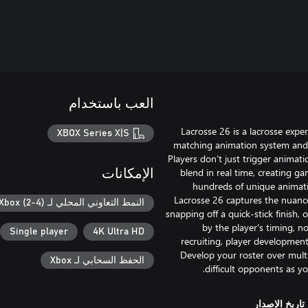
العب باستخدام
Lacrosse 26 is a lacrosse expe
XBOX Series X|S
matching animation system and 
Players don’t just trigger animatio
blend in real time, creating ga
الإمكانات
hundreds of unique animat
Lacrosse 26 captures the nuance 
النمط التعاوني المحلي لـ Xbox (2-4)
snapping off a quick-stick finish,
by the player's timing, 
Single player
4K Ultra HD
recruiting, player developme
Develop your roster over mult
الحفظ السحابي لـ Xbox
difficult opponents as yo
تاريخ الإصدار