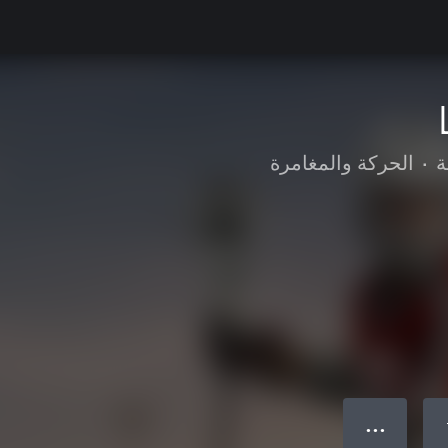
ة
•
الحركة والمغامرة
● ● ●