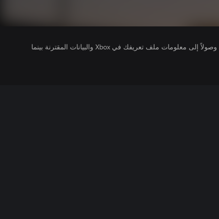
يتلقى ناشرو الألعاب التي تقوم بتشغيلها وصولاً إلى معلومات ملف تعريفك في Xbox والبيانات المقترنة بينما