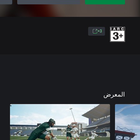
3+
المعرض