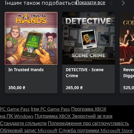
Показати все
Іншим також подобається
In Trusted Hands
DETECTIVE - Scene
Reve
Crime
Digg
350,00 ₴
265,00 ₴
525,0
PC Game Pass
Ігри PC Game Pass
Програма XBOX
на ПК Windows
Підтримка XBOX
Зворотний зв’язок
Стандарти спільноти
Попередження про світлочутливість
Обліковий запис Microsoft
Служба підтримки Microsoft Store