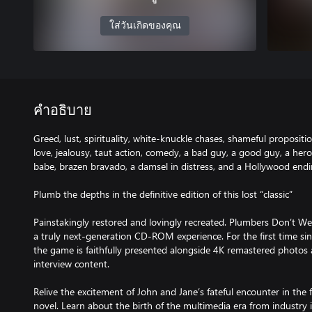
ใส่วันเกิดของคุณ
คำอธิบาย
Greed, lust, spirituality, white-knuckle chases, shameful propositi
love, jealousy, taut action, comedy, a bad guy, a good guy, a hero
babe, brazen bravado, a damsel in distress, and a Hollywood endi
Plumb the depths in the definitive edition of this lost “classic”
Painstakingly restored and lovingly recreated. Plumbers Don’t Wear
a truly next-generation CD-ROM experience. For the first time sin
the game is faithfully presented alongside 4K remastered photo
interview content.
Relive the excitement of John and Jane’s fateful encounter in the 
novel. Learn about the birth of the multimedia era from industry i