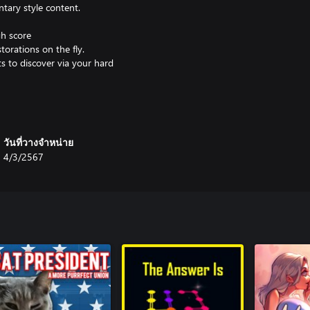
tary style content.
gh score
torations on the fly.
s to discover via your hard
release assets from the 3DO
ideo in video games and the
eterans and original game crew.
วันที่วางจำหน่าย
4/3/2567