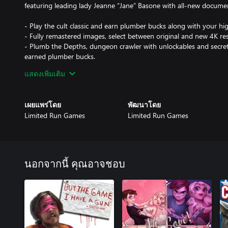
featuring leading lady Jeanne “Jane” Basone with all-new documen
- Play the cult classic and earn plumber bucks along with your hi
- Fully remastered images, select between original and new 4K res
- Plumb the Depths, dungeon crawler with unlockables and secret
earned plumber bucks.
- Full gallery mode, view images, behind the scenes and original 
แสดงเพิ่มเติม
classic.
- New unlockable documentary feature, discover the history of v
making of PDWT through the cast of journalists, game industry v
เผยแพร่โดย
พัฒนาโดย
- Save your progress and repeat your favorite scenes.
Limited Run Games
Limited Run Games
นอกจากนี้ คุณอาจชอบ