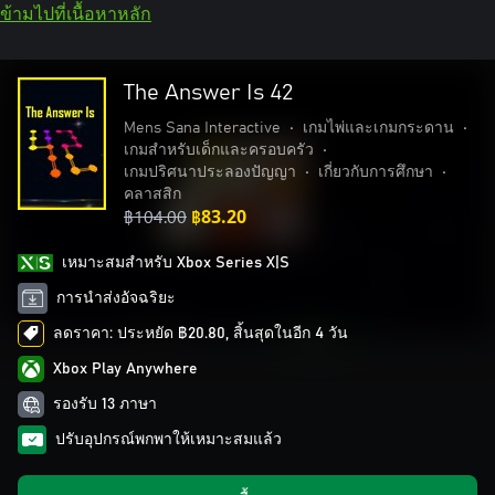
ข้ามไปที่เนื้อหาหลัก
The Answer Is 42
Mens Sana Interactive
•
เกมไพ่และเกมกระดาน
•
เกมสำหรับเด็กและครอบครัว
•
เกมปริศนาประลองปัญญา
•
เกี่ยวกับการศึกษา
•
คลาสสิก
฿104.00
฿83.20
เหมาะสมสําหรับ Xbox Series X|S
การนำส่งอัจฉริยะ
ลดราคา: ประหยัด ฿20.80, สิ้นสุดในอีก 4 วัน
Xbox Play Anywhere
รองรับ 13 ภาษา
ปรับอุปกรณ์พกพาให้เหมาะสมแล้ว