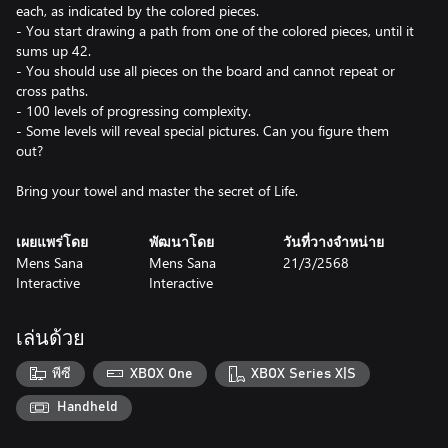
each, as indicated by the colored pieces.
- You start drawing a path from one of the colored pieces, until it
sums up 42.
- You should use all pieces on the board and cannot repeat or
cross paths.
- 100 levels of progressing complexity.
- Some levels will reveal special pictures. Can you figure them
out?
Bring your towel and master the secret of Life.
เผยแพร่โดย
พัฒนาโดย
วันที่วางจำหน่าย
Mens Sana
Mens Sana
21/3/2568
Interactive
Interactive
เล่นด้วย
พีซี
XBOX One
XBOX Series X|S
Handheld