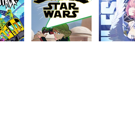
Brawlhalla
Zenless Zone
1
2
3
4
5
6
7
8