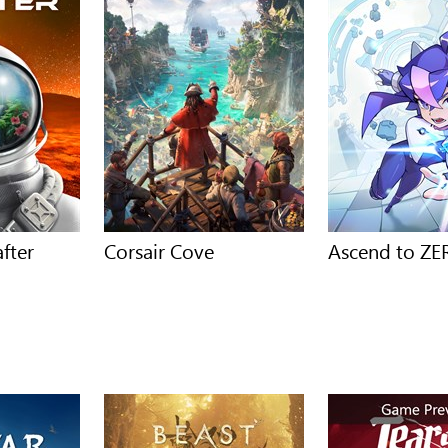
after
Corsair Cove
Ascend to Z