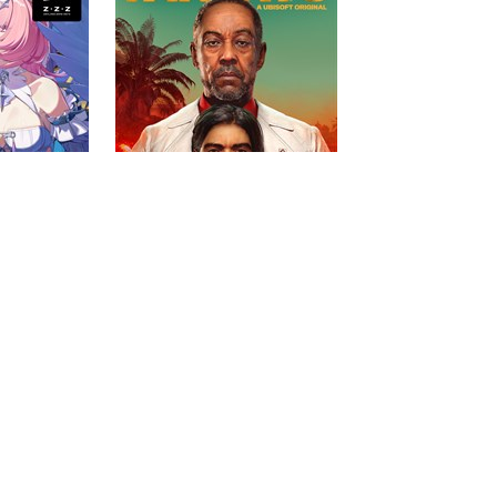
 Zero
Far Cry® 6
9
...
30
ถัดไป