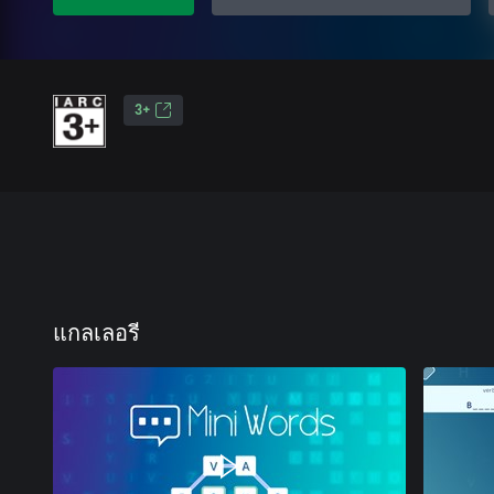
3+
แกลเลอรี