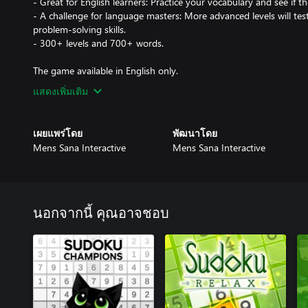
- Great for English learners: Practice your vocabulary and see if t
- A challenge for language masters: More advanced levels will tes
problem-solving skills.
- 300+ levels and 700+ words.
The game available in English only.
แสดงเพิ่มเติม
เผยแพร่โดย
พัฒนาโดย
Mens Sana Interactive
Mens Sana Interactive
นอกจากนี้ คุณอาจชอบ