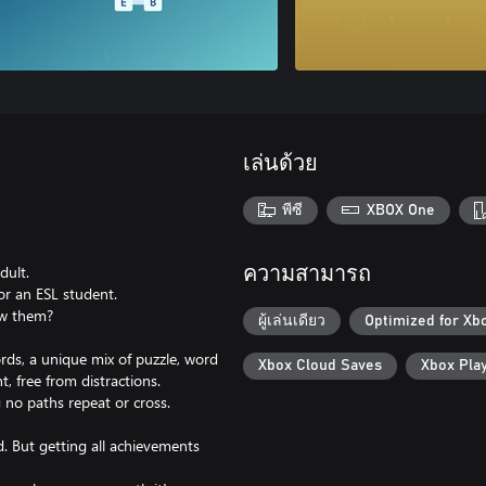
เล่นด้วย
พีซี
XBOX One
dult.
ความสามารถ
or an ESL student.
ow them?
ผู้เล่นเดียว
Optimized for Xb
ds, a unique mix of puzzle, word
Xbox Cloud Saves
Xbox Pla
, free from distractions.
 no paths repeat or cross.
d. But getting all achievements