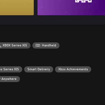
XBOX Series X|S
Handheld
ox Series X|S
Smart Delivery
Xbox Achievements
y Anywhere