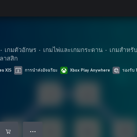
•
เกมตัวอักษร
•
เกมไพ่และเกมกระดาน
•
เกมสำหรั
ลาสสิก
es X|S
การนำส่งอัจฉริยะ
Xbox Play Anywhere
รองรับ 
● ● ●