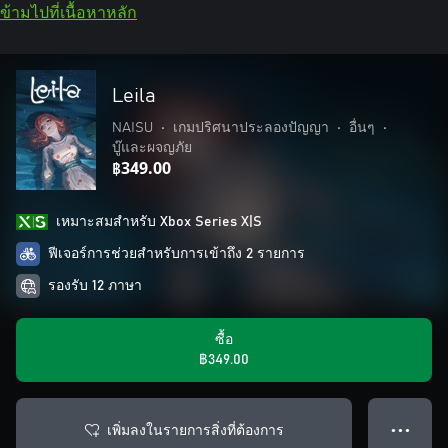
ข้ามไปที่เนื้อหาหลัก
Leila
NAISU
•
เกมปริศนาประลองปัญญา
•
อื่นๆ
•
บู๊และผจญภัย
฿349.00
เหมาะสมสําหรับ Xbox Series X|S
ฟีเจอร์การช่วยสำหรับการเข้าถึง 2 รายการ
รองรับ 12 ภาษา
ซื้อ
฿349.00
เพิ่มลงในรายการสิ่งที่ต้องการ
● ● ●