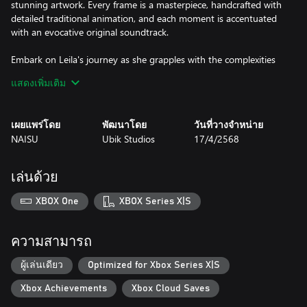
stunning artwork. Every frame is a masterpiece, handcrafted with
detailed traditional animation, and each moment is accentuated
with an evocative original soundtrack.
Embark on Leila's journey as she grapples with the complexities
of love, trust, and the shadows of her past. Navigate thought-
แสดงเพิ่มเติม
provoking puzzles that challenge and engage, deepening the
immersion in her tale.
เผยแพร่โดย
พัฒนาโดย
วันที่วางจำหน่าย
NAISU
Ubik Studios
17/4/2568
เล่นด้วย
XBOX One
XBOX Series X|S
ความสามารถ
ผู้เล่นเดียว
Optimized for Xbox Series X|S
Xbox Achievements
Xbox Cloud Saves