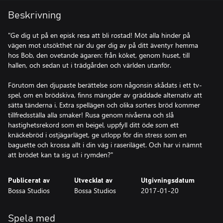
Beskrivning
"Ge dig ut på en episk resa att bli rostad! Möt alla hinder på
vägen mot utsökthet när du ger dig av på ditt äventyr hemma
hos Bob, den ovetande ägaren: från köket, genom huset, till
hallen, och sedan ut i trädgården och världen utanför.
Förutom den djupaste berättelse som någonsin skådats i ett tv-
spel, om en brödskiva, finns mängder av gräddade alternativ att
sätta tänderna i. Extra spellägen och olika sorters bröd kommer
tillfredsställa alla smaker! Rusa genom nivåerna och slå
hastighetsrekord som en beigel, uppfyll ditt öde som ett
knäckebröd i ostjägarläget, ge utlopp för din stress som en
baguette och krossa allt i din väg i raseriläget. Och har vi nämnt
att brödet kan ta sig ut i rymden?"
Publicerat av
Utvecklat av
Utgivningsdatum
Bossa Studios
Bossa Studios
2017-01-20
Spela med