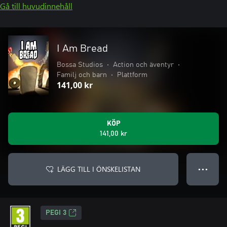
Gå till huvudinnehåll
I Am Bread
Bossa Studios
•
Action och äventyr
•
Familj och barn
•
Plattform
141,00 kr
KÖP
141,00 kr
LÄGG TILL I ÖNSKELISTAN
● ● ●
PEGI 3