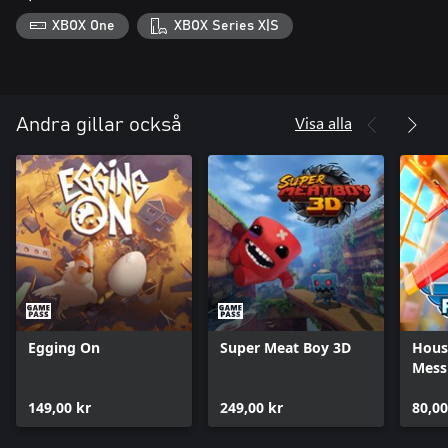
XBOX One
XBOX Series X|S
Visa alla
Andra gillar också
Egging On
Super Meat Boy 3D
House
Mess
149,00 kr
249,00 kr
80,00