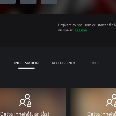
Utgivare av spel som du startar får 
du spelar.
Läs mer
INFORMATION
RECENSIONER
MER
Detta innehåll är låst
Detta innehå