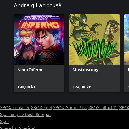
Andra gillar också
Neon Inferno
Mostroscopy
199,00 kr
124,00 kr
XBOX konsoler
XBOX-spel
XBOX Game Pass
XBOX-tillbehör
XBOX
Spårning av beställningar
Spel
Svenska (Sverige)