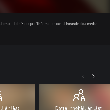
åtkomst till din Xbox-profilinformation och tillhörande data medan
ll är låst
Detta innehåll är låst