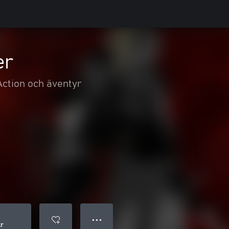
er
Action och äventyr
● ● ●
kr