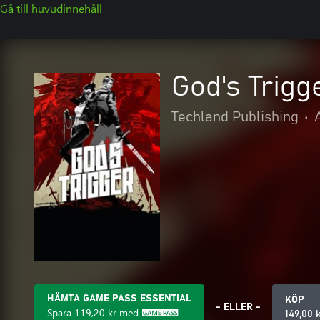
Gå till huvudinnehåll
God's Trigg
Techland Publishing
•
HÄMTA GAME PASS ESSENTIAL
KÖP
- ELLER -
Spara
119,20 kr
med
149,00 