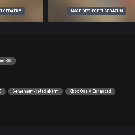
ELSEDATUM
ANGE DITT FÖDELSEDATUM
es X|S
)
Gemensam/delad skärm
Xbox One X Enhanced