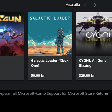
Visa alla
Galactic Loader (Xbox
CYGNI: All Guns
One)
Blazing
50,00 kr
329,00 kr
lepsianfall
Microsoft-konto
Support för Microsoft Store
Returer