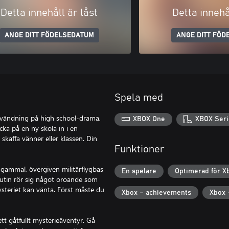
Detta innehåll är låst
Detta innehå
ANGE DITT FÖDELSEDATUM
ANGE DITT FÖD
Spela med
d vändning på high school-drama,
XBOX One
XBOX Seri
ka på en ny skola in i en
skaffa vänner eller klassen. Din
Funktioner
gammal, övergiven militärflygbas
En spelare
Optimerad för X
rutin rör sig något oroande som
steriet kan vänta. Först måste du
Xbox – achievements
Xbox 
tt gåtfullt mysterieäventyr. Gå