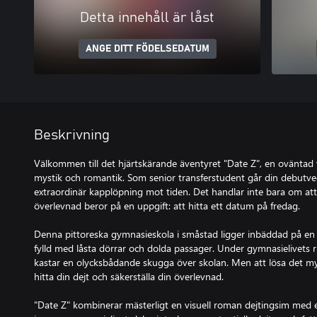
Detta innehåll är låst
ANGE DITT FÖDELSEDATUM
Beskrivning
Välkommen till det hjärtskärande äventyret "Date Z", en ovänta
mystik och romantik. Som senior transferstudent går din debutvec
extraordinär kapplöpning mot tiden. Det handlar inte bara om att 
överlevnad beror på en uppgift: att hitta ett datum på fredag.
Denna pittoreska gymnasieskola i småstad ligger inbäddad på en 
fylld med låsta dörrar och dolda passager. Under gymnasielivets 
kastar en olycksbådande skugga över skolan. Men att lösa det my
hitta din dejt och säkerställa din överlevnad.
"Date Z" kombinerar mästerligt en visuell roman dejtingsim med e