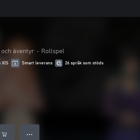
 och äventyr
•
Rollspel
s X|S
Smart leverans
26 språk som stöds
● ● ●