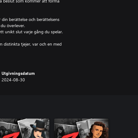
tta beslut som kommer att forma
 din berättelse och berättelsens
 du överlever.
 ett unikt slut varje gång du spelar.
 distinkta tjejer, var och en med
 spela i det dolda mysteriet.
om olika tidslinjer, avslöja unika
ade arkitekturen på din skola, en
Utgivningsdatum
 än du tror.
2024-08-30
 "Date Z", väckt till liv av
fråga om liv och död. För varje
möjligheter till kärlek och