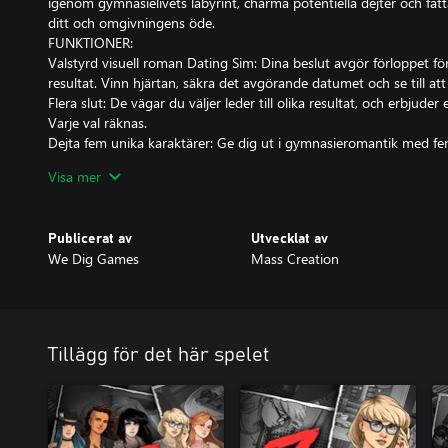
igenom gymnasielivets labyrint, charma potentiella dejter och fa
ditt och omgivningens öde.
FUNKTIONER:
Valstyrd visuell roman Dating Sim: Dina beslut avgör förloppet för
resultat. Vinn hjärtan, säkra det avgörande datumet och se till att
Flera slut: De vägar du väljer leder till olika resultat, och erbjuder
Varje val räknas.
Dejta fem unika karaktärer: Ge dig ut i gymnasieromantik med fem
sin egen individuella personlighet, bakgrund och kanske en roll att
Visa mer
Utforska flera tidslinjer: Med en mystisk enhet kan du navigera gen
scenarier och fördjupa din fördjupning i gymnasiedramat.
Utforskning av skolcampus: Upptäck hemligheter inom den inveckl
Publicerat av
Utvecklat av
före detta militärflygbas. Nyckeln till överlevnad kan vara närmare
We Dig Games
Mass Creation
Vackra bilder i komisk stil: Fördjupa dig i den pulserande världen av
fantastiska handritade bilder i komisk stil.
I "Date Z" blir den enkla uppgiften att hitta en dejt på fredag ​​en 
ögonblick som går ställs du inför nya utmaningar, nya val och nya 
Tillägg för det här spelet
överlevnad.
Klockan tickar.