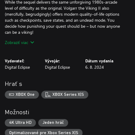
While the sequel delivers the same unforgiving 1980s-arcade
level of difficulty as the original, Volgarr the Viking II also
(mercifully, begrudgingly) offers modern quality-of-life options
such as checkpoints, save states, and an undead mode. You
decide how punishing your quest should be – but now anyone
can be a viking!
Zobraziť viac
With new and larger worlds inspired by Norse mythology,
multiple endings, and a variety of ruthless bosses to conquer,
Volgarr the Viking II expands and improves on the original in
Vydavateľ:
Vývojár:
Dátum vydania
every way. Draw your sword, don your helmet, and chop your
Digital Eclipse
Digital Eclipse
6. 8. 2024
way through this violent viking adventure!
Hrať s
XBOX One
XBOX Series X|S
Možnosti
4K Ultra HD
Jeden hráč
Optimalizované pre Xbox Series X|S