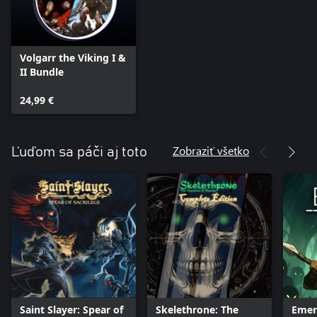
Volgarr the Viking I &
II Bundle
24,99 €
Zobraziť všetko
Ľuďom sa páči aj toto
Saint Slayer: Spear of
Skelethrone: The
Emer