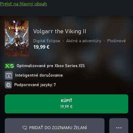
Prejsť na hlavný obsah
Volgarr the Viking II
Digital Eclipse
•
Akčné a adventúry
•
Plošinové
19,99 €
Optimalizované pre Xbox Series X|S
Inteligentné doručovanie
Podporované jazyky: 7
KÚPIŤ
19,99 €
PRIDAŤ DO ZOZNAMU ŽELANÍ
● ● ●