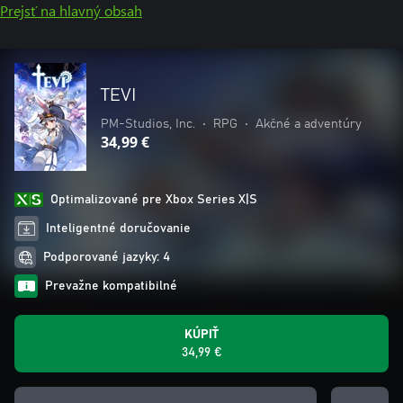
Prejsť na hlavný obsah
TEVI
PM-Studios, Inc.
•
RPG
•
Akčné a adventúry
34,99 €
Optimalizované pre Xbox Series X|S
Inteligentné doručovanie
Podporované jazyky: 4
Prevažne kompatibilné
KÚPIŤ
34,99 €