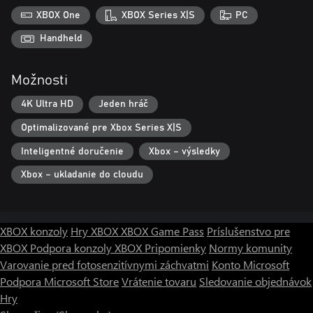
XBOX One
XBOX Series X|S
PC
Handheld
Možnosti
4K Ultra HD
Jeden hráč
Optimalizované pre Xbox Series X|S
Inteligentné doručenie
Xbox – výsledky
Xbox – ukladanie do cloudu
XBOX konzoly
Hry XBOX
XBOX Game Pass
Príslušenstvo pre
XBOX
Podpora konzoly XBOX
Pripomienky
Normy komunity
Varovanie pred fotosenzitívnymi záchvatmi
Konto Microsoft
Podpora Microsoft Store
Vrátenie tovaru
Sledovanie objednávok
Hry