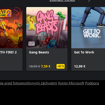
ITH FIRE! 2
Gang Beasts
Get To Work
18,99 €
7,59 €
12,99 €
–60 %
ie pred fotosenzitívnymi záchvatmi
Konto Microsoft
Podpora