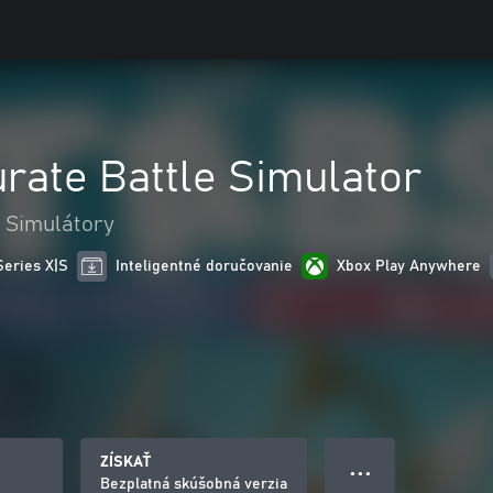
urate Battle Simulator
Simulátory
Series X|S
Inteligentné doručovanie
Xbox Play Anywhere
ZÍSKAŤ
● ● ●
Bezplatná skúšobná verzia