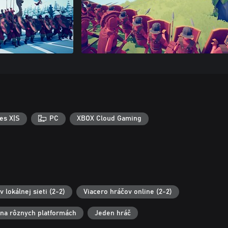
es X|S
PC
XBOX Cloud Gaming
 lokálnej sieti (2-2)
Viacero hráčov online (2-2)
 na rôznych platformách
Jeden hráč