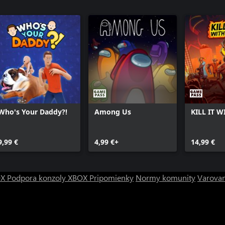
Who's Your Daddy?!
Among Us
KILL IT W
9,99 €
4,99 €+
14,99 €
OX
Podpora konzoly XBOX
Pripomienky
Normy komunity
Varovan