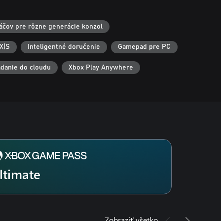
ráčov pre rôzne generácie konzol
X|S
Inteligentné doručenie
Gamepad pre PC
adanie do cloudu
Xbox Play Anywhere
ltimate
Zobraziť všetko