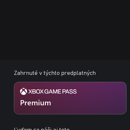
Zahrnuté v týchto predplatných
Premium
Ľuďom sa páči aj toto