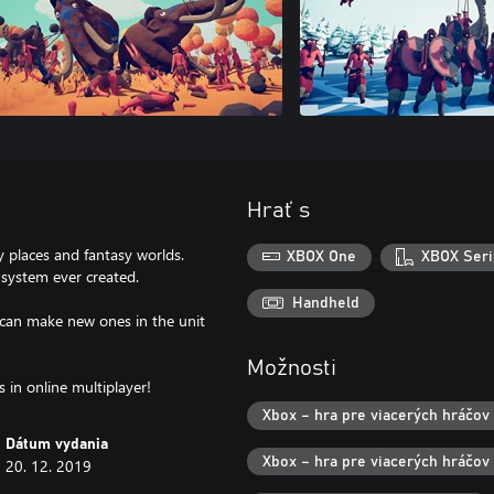
Hrať s
y places and fantasy worlds.
XBOX One
XBOX Seri
 system ever created.
Handheld
can make new ones in the unit
Možnosti
 in online multiplayer!
Xbox – hra pre viacerých hráčov v
Dátum vydania
Xbox – hra pre viacerých hráčov
20. 12. 2019