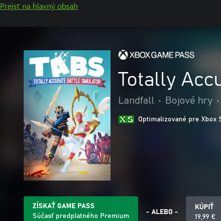
Prejsť na hlavný obsah
Totally Acc
Landfall
•
Bojové hry
•
Optimalizované pre Xbox 
ZÍSKAŤ GAME PASS
KÚPIŤ
- ALEBO -
Súčasť predplatného Premium
19,99 €