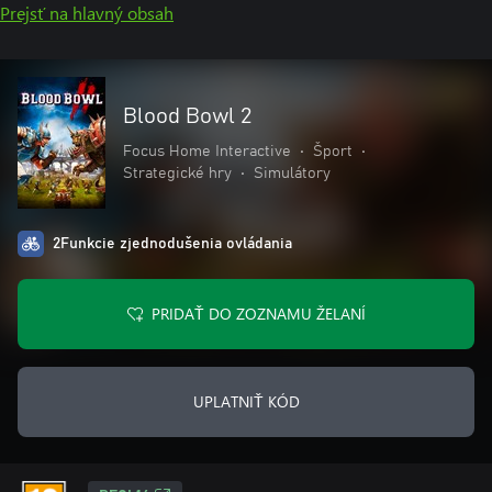
Prejsť na hlavný obsah
Blood Bowl 2
Focus Home Interactive
•
Šport
•
Strategické hry
•
Simulátory
2Funkcie zjednodušenia ovládania
PRIDAŤ DO ZOZNAMU ŽELANÍ
UPLATNIŤ KÓD