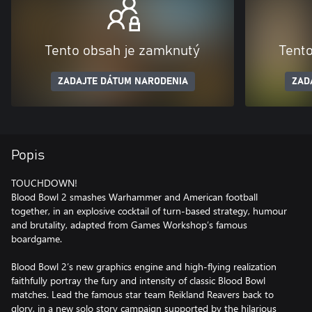
Tento obsah je zamknutý
Tent
ZADAJTE DÁTUM NARODENIA
ZAD
Popis
TOUCHDOWN!
Blood Bowl 2 smashes Warhammer and American football
together, in an explosive cocktail of turn-based strategy, humour
and brutality, adapted from Games Workshop’s famous
boardgame.
Blood Bowl 2’s new graphics engine and high-flying realization
faithfully portray the fury and intensity of classic Blood Bowl
matches. Lead the famous star team Reikland Reavers back to
glory, in a new solo story campaign supported by the hilarious