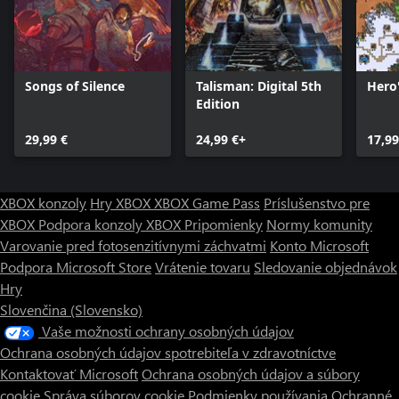
Songs of Silence
Talisman: Digital 5th
Hero
Edition
29,99 €
24,99 €+
17,99
XBOX konzoly
Hry XBOX
XBOX Game Pass
Príslušenstvo pre
XBOX
Podpora konzoly XBOX
Pripomienky
Normy komunity
Varovanie pred fotosenzitívnymi záchvatmi
Konto Microsoft
Podpora Microsoft Store
Vrátenie tovaru
Sledovanie objednávok
Hry
Slovenčina (Slovensko)
Vaše možnosti ochrany osobných údajov
Ochrana osobných údajov spotrebiteľa v zdravotníctve
Kontaktovať Microsoft
Ochrana osobných údajov a súbory
cookie
Správa súborov cookie
Podmienky používania
Ochranné