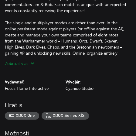
commentators Jim & Bob. Each match is unique, with unexpected
events constantly renewing the experience!
The single and multiplayer modes are richer than ever. In the
online persistent mode against players (or offline against the AI),
create and manage your own teams comprised of eight races
from the Warhammer world – Humans, Orcs, Dwarfs, Skaven,
High Elves, Dark Elves, Chaos, and the Bretonnian newcomers –
gaining XP and unlocking new skills. Online, organize entirely
customizable championships and trade your players to build your
Zobraziť viac
dream-team!
Vydavateľ:
Vývojár:
Focus Home Interactive
Cyanide Studio
Hrať s
XBOX One
XBOX Series X|S
Možnosti