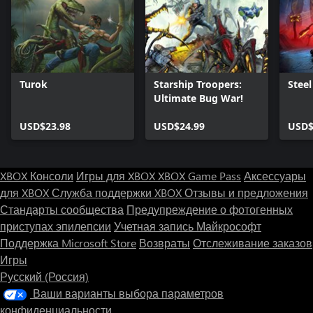
Turok
Starship Troopers:
Steel
Ultimate Bug War!
USD$23.98
USD$24.99
USD$
XBOX Консоли
Игры для XBOX
XBOX Game Pass
Аксессуары
для XBOX
Служба поддержки XBOX
Отзывы и предложения
Стандарты сообщества
Предупреждение о фотогенных
приступах эпилепсии
Учетная запись Майкрософт
Поддержка Microsoft Store
Возвраты
Отслеживание заказов
Игры
Русский (Россия)
Ваши варианты выбора параметров
конфиденциальности