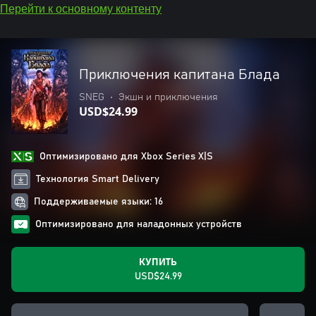
Перейти к основному контенту
Приключения капитана Блада
SNEG
•
Экшн и приключения
USD$24.99
Оптимизировано для Xbox Series X|S
Технология Smart Delivery
Поддерживаемые языки: 16
Оптимизировано для наладонных устройств
КУПИТЬ
USD$24.99