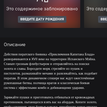
Это содержимое заблокировано
Это соде
ВВЕДИТЕ ДАТУ РОЖДЕНИЯ
ВВЕ
Описание
Действия пиратского боевика «Приключения Капитана Блада»
разворачиваются в XVII веке на территории Испанского Мэйна.
Станьте грозным флибустьером и отправляйтесь на поиски
золота и славы. Бороздите моря, стреляйте из пушек и
пистолетов, размахивайте мечами и развлекайтесь, как подобает
пиратам. В этом динамичном слэшере вас ждут ожесточённые
рукопашные битвы, полчища врагов и классическая боевая
система с эффектными комбо и добивающими ударами.
Заряжайте пушки и приготовьтесь отбиваться от кровожадных
противников, пытающихся взять вас на абордаж. Копите золото,
чтобы улучшить свои боевые навыки, приобрести новое оружие