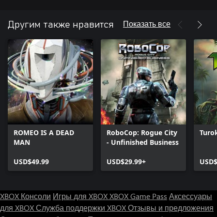
Показать все
Другим также нравится
ROMEO IS A DEAD
RoboCop: Rogue City
Turo
MAN
- Unfinished Business
USD$49.99
USD$29.99+
USD$
XBOX Консоли
Игры для XBOX
XBOX Game Pass
Аксессуары
для XBOX
Служба поддержки XBOX
Отзывы и предложения