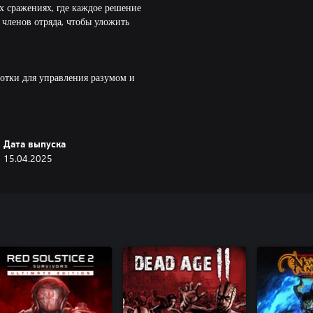
х сражениях, где каждое решение
 членов отряда, чтобы уложить
ротки для управления разумом и
интриг и предательства, чтобы
Дата выпуска
опоров до огнемётов и
15.04.2025
 благодаря сочетаниям
коктейлями Молотова и прочими
стапокалиптической Восточной
бораторий и укреплённых