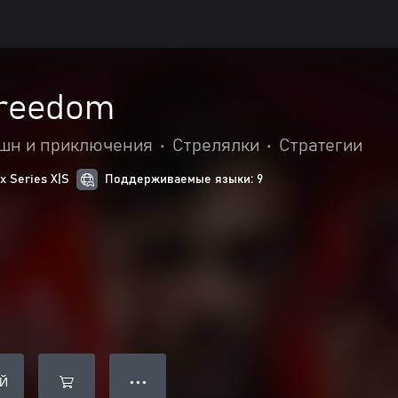
Freedom
шн и приключения
•
Стрелялки
•
Стратегии
 Series X|S
Поддерживаемые языки: 9
Й
● ● ●