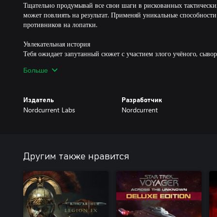
Тщательно продумывай все свои шаги в рискованных тактически
может повлиять на результат. Применяй уникальные способности
противников на лопатки.
Увлекательная история
Тебя ожидает запутанный сюжет с участием злого учёного, сыво
государства, стоящего на грани краха. Распутай хитросплетения 
Больше
защитить свой народ.
Готовься выживать
Издатель
Разработчик
Снабди свой отряд различным оружием от мясницких крюков и т
Nordcurrent Labs
Nordcurrent
миномётов, а также наделяй персонажей особыми способностями
биокристаллов. Разыскивай боеприпасы, пользуйся аптечками, 
расходниками, адаптируйся и выживай в жестоком мире.
Постапокалиптический мир
Другим также нравится
Исследуй загадочные и атмосферные районы в вымышленной по
Европе: от мрачных заброшенных городов до скрытых лесных ла
военных баз.