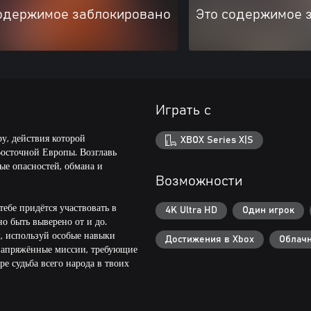
одержимое заблокировано
Это содержимое 
Играть с
у, действия которой
XBOX Series X|S
осточной Европы. Возглавь
ые опасностей, обмана и
Возможности
тебе придётся участвовать в
4K Ultra HD
Один игрок
о быть выверено от и до.
, используй особые навыки
Достижения в Xbox
Облачн
 напряжённые миссии, требующие
е судьба всего народа в твоих