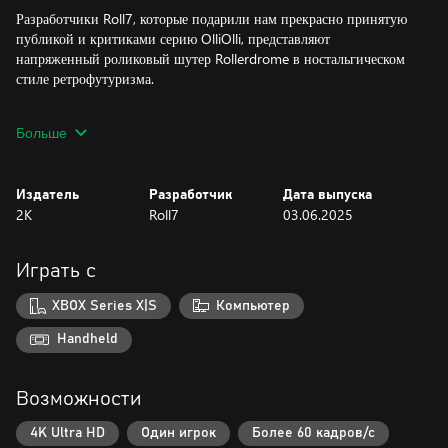
Разработчики Roll7, которые подарили нам прекрасно принятую
публикой и критиками серию OlliOlli, представляют
напряженный роликовый шутер Rollerdrome в ностальгическом
стиле ретрофутуризма.
Особенности
Больше
● Оригинальный гибрид роликового симулятора и шутера от
третьего лица, в котором высокая скорость, яростные бои, гладкая
Издатель
Разработчик
Дата выпуска
графика и хитрые механики безупречно соединяются в одно
2K
Roll7
03.06.2025
захватывающее целое.
● Испытание мастерства: участвуйте в суровом турнире
Играть с
«Роллердрома». Доминируйте в списках лидеров и проверьте
пределы своей ловкости в особом режиме «Охотники за кровью».
XBOX Series X|S
Компьютер
● Неповторимый стиль: абсолютно оригинальный саундтрек, в
Handheld
котором канонический ретрозвук в сочетании с
современнейшими технологиями создают идеальный фон для
Возможности
творящейся на экране кровавой бани в комиксовом стиле.
4K Ultra HD
Один игрок
Более 60 кадров/с
● Мрачный заговор: раскройте зловещую интригу