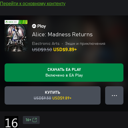
Перейти к основному контенту
Alice: Madness Returns
Electronic Arts
•
Экшн и приключения
USD$9.50
USD$9.89+
СКАЧАТЬ EA PLAY
Включено в EA Play
КУПИТЬ
● ● ●
USD$9.50
USD$9.89+
16+