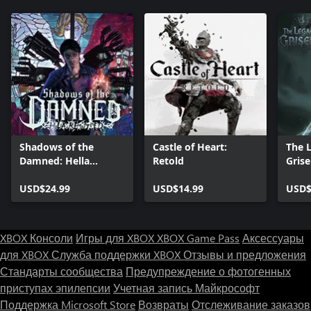
Shadows of the
Castle of Heart:
The 
Damned: Hella
Retold
Grise
Remastered
USD$24.99
USD$14.99
USD$
XBOX Консоли
Игры для XBOX
XBOX Game Pass
Аксессуары
для XBOX
Служба поддержки XBOX
Отзывы и предложения
Стандарты сообщества
Предупреждение о фотогенных
приступах эпилепсии
Учетная запись Майкрософт
Поддержка Microsoft Store
Возвраты
Отслеживание заказов