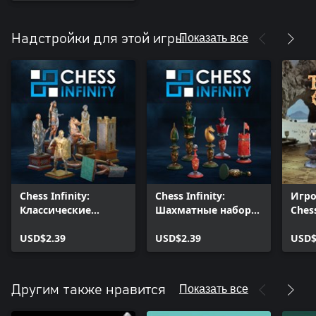
Показать все
Надстройки для этой игры
Chess Infinity:
Chess Infinity:
Игро
Классические
Шахматные наборы
Chess
Римские
Махараджа
Остр
Шахматные Наборы
USD$2.39
USD$2.39
USD$
Показать все
Другим также нравится