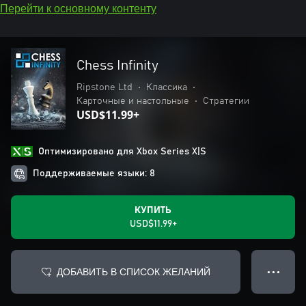
Перейти к основному контенту
Chess Infinity
Ripstone Ltd
•
Классика
•
Карточные и настольные
•
Стратегии
USD$11.99+
Оптимизировано для Xbox Series X|S
Поддерживаемые языки: 8
КУПИТЬ
USD$11.99+
ДОБАВИТЬ В СПИСОК ЖЕЛАНИЙ
● ● ●