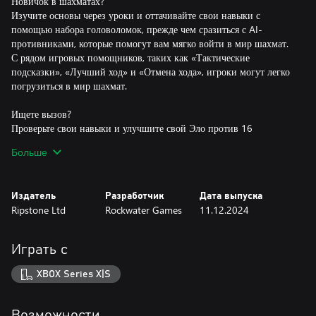
Новичок в шахматах?
Изучите основы через уроки и оттачивайте свои навыки с
помощью набора головоломок, прежде чем сразиться с AI-
противниками, которые помогут вам мягко войти в мир шахмат.
С рядом игровых помощников, таких как «Тактические
подсказки», «Лучший ход» и «Отмена хода», игроки могут легко
погрузиться в мир шахмат.
Ищете вызов?
Проверьте свои навыки и улучшите свой Эло против 16
одобренных гроссмейстером противников ИИ или бросьте вызов
Больше
игрокам в многопользовательских режимах онлайн. С выбором
из нескольких вариантов контроля времени игроки могут
настраивать игры в соответствии со своими предпочтениями.
Издатель
Разработчик
Дата выпуска
Ripstone Ltd
Rockwater Games
11.12.2024
Играть с
XBOX Series X|S
Возможности