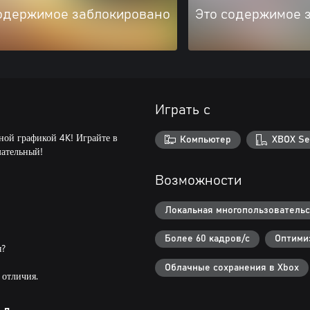
одержимое заблокировано
Это содержимое 
Играть с
ной графикой 4K! Играйте в
Компьютер
XBOX Se
мательный!
Возможности
Локальная многопользовательск
Более 60 кадров/с
Оптимиз
я?
Облачные сохранения в Xbox
 отличия.