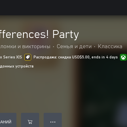
fferences! Party
ломки и викторины
•
Семья и дети
•
Классика
 Series X|S
Распродажа: скидка USD$5.00, ends in 4 days
донных устройств
ЛАНИЙ
● ● ●