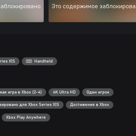
заблокировано
Это содержимое заблокиров
ries X|S
Handheld
ая игра в Xbox (2-4)
4K Ultra HD
Один игрок
ировано для Xbox Series X|S
Достижения в Xbox
Xbox Play Anywhere