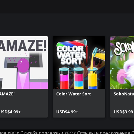
AMAZE!
Color Water Sort
SokoNatu
USD$4.99+
USD$4.99+
USD$3.99
для XBOX
Служба поддержки XBOX
Отзывы и предложения
С