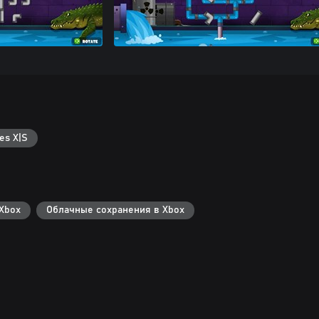
es X|S
Xbox
Облачные сохранения в Xbox