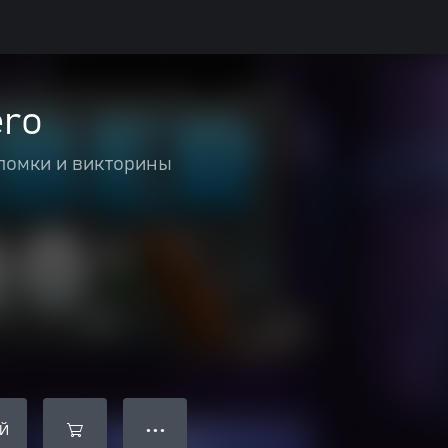
ero
ломки и викторины
Й
● ● ●