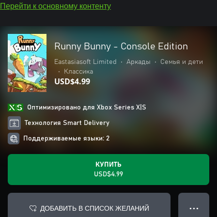
Перейти к основному контенту
Runny Bunny - Console Edition
Eastasiasoft Limited
•
Аркады
•
Семья и дети
•
Классика
USD$4.99
Оптимизировано для Xbox Series X|S
Технология Smart Delivery
Поддерживаемые языки: 2
КУПИТЬ
USD$4.99
ДОБАВИТЬ В СПИСОК ЖЕЛАНИЙ
● ● ●