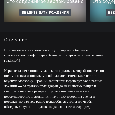
Это содержимое заблокировано
Это соде
ВВЕДИТЕ ДАТУ РОЖДЕНИЯ
ВВЕ
Описание
Приготовьтесь к стремительному повороту событий в
головоломке-платформере с боковой прокруткой и пиксельной
графикой!
Играйте за отчаянного маленького кролика, который носится по
полам, стенам и потолкам, собирая энергетические точки и
вкусную морковку. Уровни-лабиринты перенесут вас в разные
локации — от травянистых дебрей до извилистых пещер и
смертоносных лабораторий. Крольчонок молниеносно
перемещается по прямым линиям и взбирается на стены и
потолки, но вам всё равно понадобится стратегия, чтобы
обходить ловушки и врагов, не давая нанести ему вред.