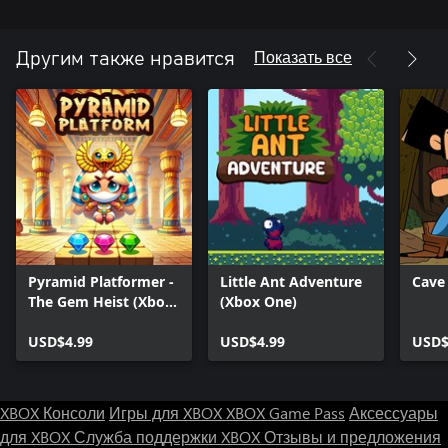
Показать все
Другим также нравится
Pyramid Platformer -
Little Ant Adventure
Cave
The Gem Heist (Xbox
(Xbox One)
Series)
USD$4.99
USD$4.99
USD$
XBOX Консоли
Игры для XBOX
XBOX Game Pass
Аксессуары
для XBOX
Служба поддержки XBOX
Отзывы и предложения