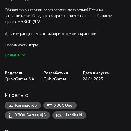
Обязательно заполни головоломки полностью! Если не
заполнить хотя бы один квадрат, ты застрянешь в лабиринте
красок НАВСЕГДА!
Давайте раскрасим этот лабиринт яркими красками!
Особенности игры:
- Расслабляющий классический режим
Больше
- Напряжённый режим Time Rush
- Загадочный режим Ограниченных ходов
- Двухрежимный вариант для каждого режима
Издатель
Разработчик
Дата выпуска
- Сотни уровней для раскрашивания и множество ярких шаров
QubicGames S.A.
QubicGames
24.04.2025
для разблокировки
Играть с
Компьютер
XBOX One
XBOX Series X|S
Handheld