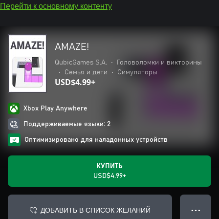
Перейти к основному контенту
AMAZE!
QubicGames S.A.
•
Головоломки и викторины
•
Семья и дети
•
Симуляторы
USD$4.99+
Xbox Play Anywhere
Поддерживаемые языки: 2
Оптимизировано для наладонных устройств
КУПИТЬ
USD$4.99+
ДОБАВИТЬ В СПИСОК ЖЕЛАНИЙ
● ● ●