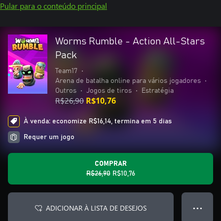
Pular para o conteúdo principal
Worms Rumble - Action All-Stars
Pack
Team17
•
Arena de batalha online para vários jogadores
•
Outros
•
Jogos de tiros
•
Estratégia
R$26,90
R$10,76
À venda: economize R$16,14, termina em 5 dias
Requer um jogo
COMPRAR
R$26,90
R$10,76
ADICIONAR À LISTA DE DESEJOS
● ● ●