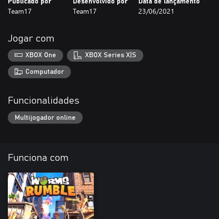
Publicado por
Desenvolvido por
Data de lançamento
Team17
Team17
23/06/2021
Jogar com
XBOX One
XBOX Series X|S
Computador
Funcionalidades
Multijogador online
Funciona com