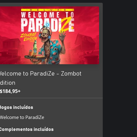
 levar jeito para tarefas
zem todo o trabalho sujo aqui.
cível com você.
elcome to ParadiZe - Zombot
dition
$184,95+
Jogos incluídos
Welcome to ParadiZe
Complementos incluídos