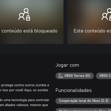
 conteúdo está bloqueado
Este conteúdo e
Jogar com
XBOX Series X|S
XBOX C
 protege contra outros zumbis e
 isso por você! Aqui, os zumbis
Funcionalidades
do uma tecnologia para controlar
Cooperação local do Xbox (2-2)
am aliados valiosos, mesmo que