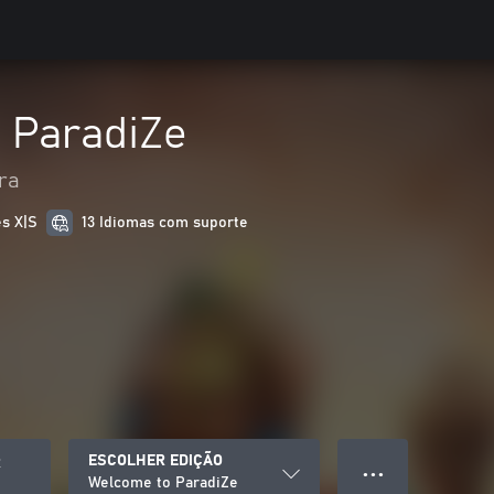
 ParadiZe
ra
es X|S
13 Idiomas com suporte
ESCOLHER EDIÇÃO
R
● ● ●
Welcome to ParadiZe