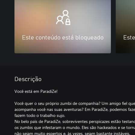
Este conteúdo está bloqueado
Este
Descrição
Você está em ParadiZe!
Você quer o seu próprio zumbi de companhia? Um amigo fiel que
acompanha você nas suas aventuras? Em ParadiZe, podemos fazer
fazem todo o trabalho sujo.
No belo país de ParadiZe, sobreviventes perspicazes estão testan
os zumbis que infestaram o mundo. Eles são hackeados e se torn
não sejam muito espertos e, às vezes, sejam bastante instáveis.