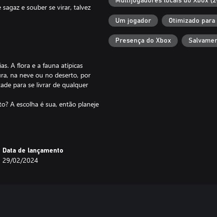
Multijogadores locais do Xbox (2
sagaz e souber se virar, talvez
Um jogador
Otimizado para
Presença do Xbox
Salvamen
s. A flora e a fauna atípicas
, na neve ou no deserto, por
de para se livrar de qualquer
o? A escolha é sua, então planeje
. Eles são um pouco...
Data de lançamento
29/02/2024
gante abrigo que você pode
e das defesas! Instale várias
simo hábito de não deixar você em