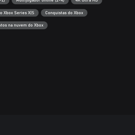
-2)
Multijogador online (2-4)
4K Ultra HD
 o Xbox Series X|S
Conquistas do Xbox
tos na nuvem do Xbox