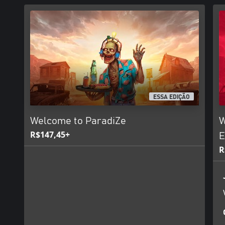
Não é fácil manter um acampamento funcionando, mas, se você não
domésticas, temos a solução! Como já mencionamos, os zumbis fa
Quanto mais, melhor...
Você pode não se misturar ou se enturmar.
Convide até três amigos para desfrutar dessa experiência inesque
ParadiZe recebe a todos de braços abertos!
ESSA EDIÇÃO
E então? O que está esperando?
Welcome to ParadiZe
W
R$147,45+
E
R