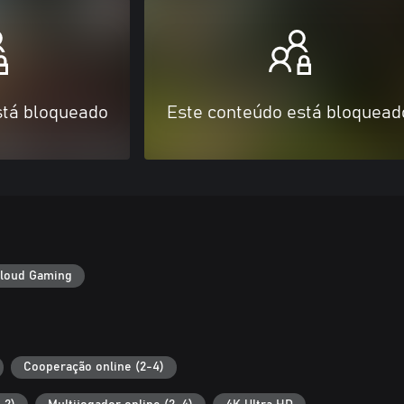
stá bloqueado
Este conteúdo está bloquead
loud Gaming
Cooperação online (2-4)