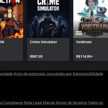
ON
Crime Simulator
Voidtrain
R$97,95
R$114,95+
unidade
Aviso de potenciais convulsões por fotossensibilidade
a e Compliance
Nota Legal
Marcas
Avisos de terceiros
Sobre os