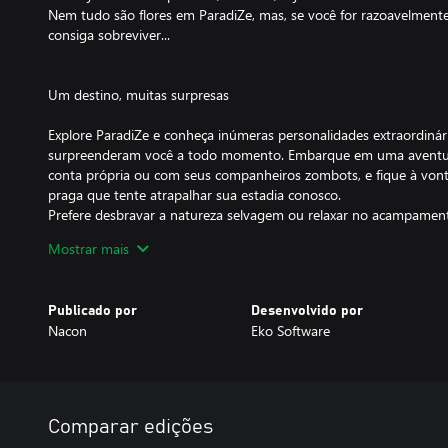
Nem tudo são flores em ParadiZe, mas, se você for razoavelmente 
consiga sobreviver...
Um destino, muitas surpresas
Explore ParadiZe e conheça inúmeras personalidades extraordinária
surpreenderam você a todo momento. Embarque em uma aventura
conta própria ou com seus companheiros zombots, e fique à vonta
praga que tente atrapalhar sua estadia conosco.
Prefere desbravar a natureza selvagem ou relaxar no acampament
seu tempo aqui como preferir!
Mostrar mais
Entretanto, recomendamos não se aproximar muito dos habitantes
agressivos.
Publicado por
Desenvolvido por
Nacon
Eko Software
Lar, doce lar
Erga seu acampamento assim que chegar: um pequeno e aconche
melhorar aos poucos. O conforto é importante, mas não se descuid
armadilhas e fortificações para afastar os zumbis, que têm o pés
Comparar edições
paz.