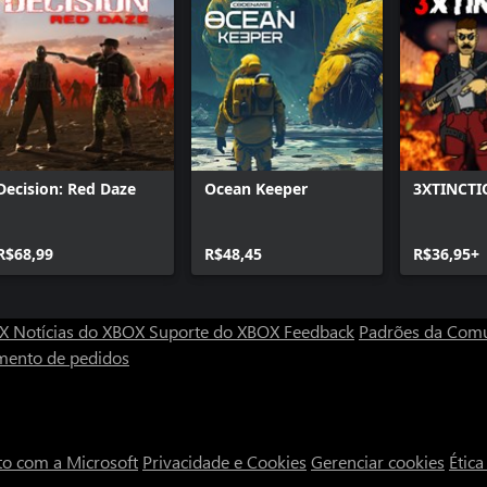
Decision: Red Daze
Ocean Keeper
3XTINCTI
R$68,99
R$48,45
R$36,95+
OX
Notícias do XBOX
Suporte do XBOX
Feedback
Padrões da Com
mento de pedidos
to com a Microsoft
Privacidade e Cookies
Gerenciar cookies
Étic