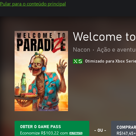
Pular para o conteúdo principal
Welcome to
Nacon
•
Ação e aventu
Otimizado para Xbox Seri
OBTER O GAME PASS
COMPRA
- OU -
Economize
R$103,22
com
R$147,45+