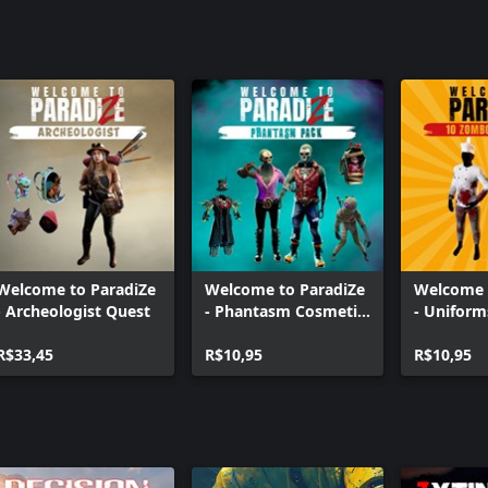
Welcome to ParadiZe
Welcome to ParadiZe
Welcome 
- Archeologist Quest
- Phantasm Cosmetic
- Uniform
Pack
Pack
R$33,45
R$10,95
R$10,95