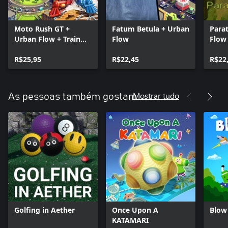
Moto Rush GT +
Fatum Betula + Urban
Para
Urban Flow + Train
Flow
Flow
Traffic Manager
R$25,95
R$22,45
R$22
Mostrar tudo
As pessoas também gostam
Golfing in Aether
Once Upon A
Blow 
KATAMARI