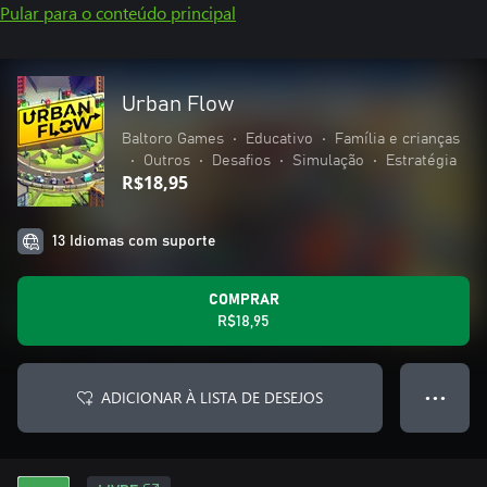
Pular para o conteúdo principal
Urban Flow
Baltoro Games
•
Educativo
•
Família e crianças
•
Outros
•
Desafios
•
Simulação
•
Estratégia
R$18,95
13 Idiomas com suporte
COMPRAR
R$18,95
ADICIONAR À LISTA DE DESEJOS
● ● ●