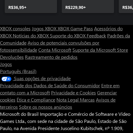
R$36,95+
R$229,90+
R$36
XBOX consoles
Jogos XBOX
XBOX Game Pass
Acessórios do
XBOX
Notícias do XBOX
Suporte do XBOX
Feedback
Padrões da
Comunidade
Aviso de potenciais convulsões por
fotossensibilidade
Conta Microsoft
Suporte da Microsoft Store
Devoluções
Rastreamento de pedidos
Jogos
Português (Brasil)
Suas opções de privacidade
Privacidade dos Dados de Saúde do Consumidor
Entre em
contato com a Microsoft
Privacidade e Cookies
Gerenciar
cookies
Ética e Compliance
Nota Legal
Marcas
Avisos de
terceiros
Sobre os nossos anúncios
Microsoft do Brasil Importação e Comércio de Software e Vídeo
Games Ltda., com sede na cidade de São Paulo, Estado de São
Paulo, na Avenida Presidente Juscelino Kubitschek, nº 1.909,