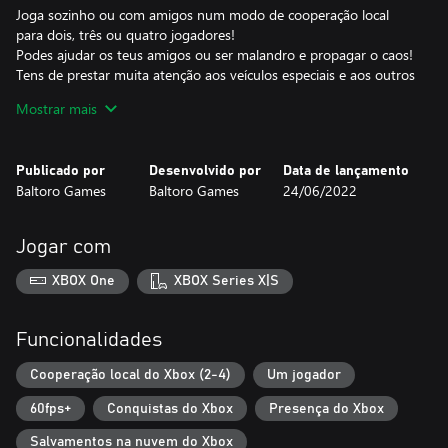
Joga sozinho ou com amigos num modo de cooperação local
para dois, três ou quatro jogadores!
Podes ajudar os teus amigos ou ser malandro e propagar o caos!
Tens de prestar muita atenção aos veículos especiais e aos outros
jogadores para evitares acidentes. Os veículos especiais incluem a
Mostrar mais
ambulância, que não pode esperar muito tempo, e o tanque, que
não espera de todo e abrirá o seu próprio caminho se for preciso.
Publicado por
Desenvolvido por
Data de lançamento
Não queres jogar a campanha?
Baltoro Games
Baltoro Games
24/06/2022
-----
Experimenta o nosso Modo Infinito com um sistema de
pontuação, ou o Modo Relaxante, em que podes jogar durante
Jogar com
quanto tempo quiseres, sem pressa e sem pontuação: és só tu e
a música. Urban Flow foi elaborado para ser uma óptima
XBOX One
XBOX Series X|S
experiência para um jogador!
Descobre vários ambientes e condições metereológicas.
Funcionalidades
Completa desafios e desbloqueia prémios.
Cooperação local do Xbox (2-4)
Um jogador
Torna-te um com o fluxo: o Fluxo Urbano!
60fps+
Conquistas do Xbox
Presença do Xbox
Salvamentos na nuvem do Xbox