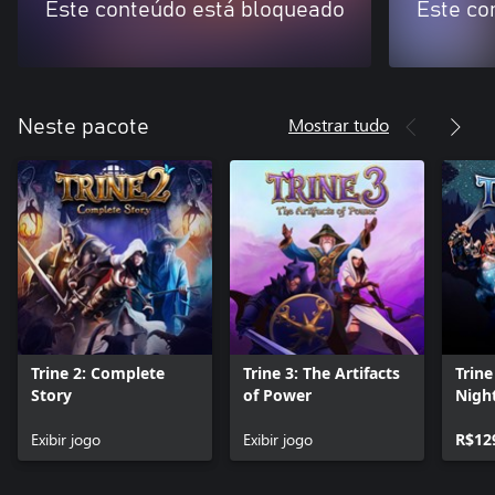
Este conteúdo está bloqueado
Este co
Mostrar tudo
Neste pacote
Trine 2: Complete
Trine 3: The Artifacts
Trine
Story
of Power
Nigh
Exibir jogo
Exibir jogo
R$12