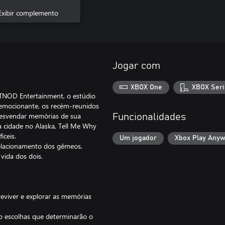
Exibir complemento
Jogar com
XBOX One
XBOX Seri
TNOD Entertainment, o estúdio
o emocionante, os recém-reunidos
desvendar memórias de sua
Funcionalidades
 cidade no Alaska, Tell Me Why
íceis.
Um jogador
Xbox Play Any
relacionamento dos gêmeos,
vida dos dois.
eviver e explorar as memórias
ndo escolhas que determinarão o