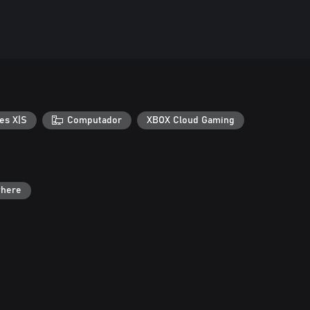
es X|S
Computador
XBOX Cloud Gaming
where