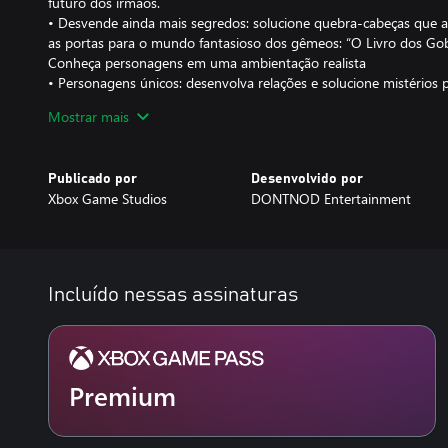
futuro dos irmãos.
• Desvende ainda mais segredos: solucione quebra-cabeças que ap
as portas para o mundo fantasioso dos gêmeos: “O Livro dos Gob
Conheça personagens em uma ambientação realista
• Personagens únicos: desenvolva relações e solucione mistérios 
personagens tocantes e realistas.
Mostrar mais
• O esplendor do Alaska: explore locais de uma pequena cidade d
detalhada, em 4K e HDR.
Publicado por
Desenvolvido por
Narrativa com um propósito: A DONTNOD Entertainment e o Xb
Xbox Game Studios
DONTNOD Entertainment
pesquisa de campo e formaram parcerias com defensores de cultu
identidade de gênero para criar uma experiência realista e sensível
Incluído nessas assinaturas
Premium