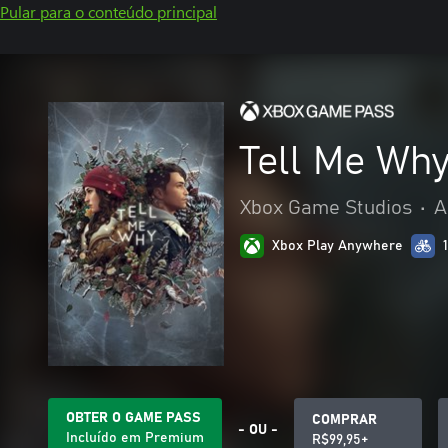
Pular para o conteúdo principal
Tell Me Why
Xbox Game Studios
•
A
Xbox Play Anywhere
OBTER O GAME PASS
COMPRAR
- OU -
Incluído em Premium
R$99,95+