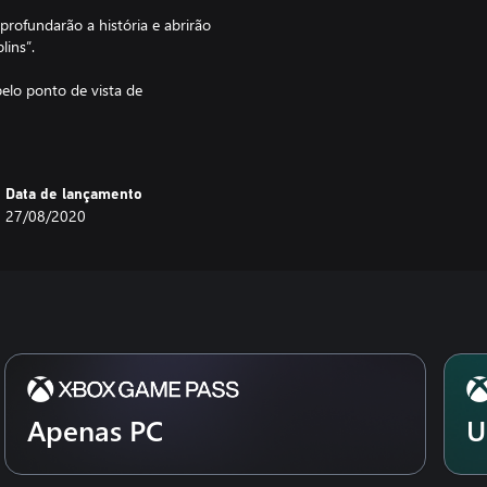
rofundarão a história e abrirão
lins”.
pelo ponto de vista de
o Alaska, linda e extremamente
Data de lançamento
ox Game Studios conduziram uma
27/08/2020
ras, de saúde mental e de
.
Apenas PC
U