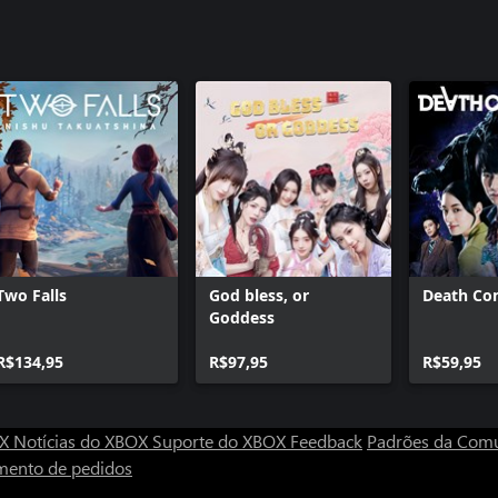
Two Falls
God bless, or
Death Co
Goddess
R$134,95
R$97,95
R$59,95
OX
Notícias do XBOX
Suporte do XBOX
Feedback
Padrões da Com
mento de pedidos