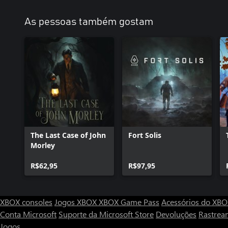
As pessoas também gostam
The Last Case of John
Fort Solis
Morley
R$62,95
R$97,95
XBOX consoles
Jogos XBOX
XBOX Game Pass
Acessórios do XB
Conta Microsoft
Suporte da Microsoft Store
Devoluções
Rastrea
Jogos