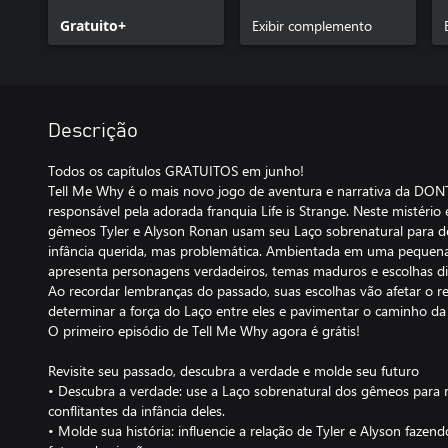
Gratuito+
Exibir complemento
Descrição
Todos os capítulos GRATUITOS em junho!
Tell Me Why é o mais novo jogo de aventura e narrativa da DON
responsável pela adorada franquia Life is Strange. Neste mistéri
gêmeos Tyler e Alyson Ronan usam seu Laço sobrenatural para 
infância querida, mas problemática. Ambientada em uma pequena
apresenta personagens verdadeiros, temas maduros e escolhas dif
Ao recordar lembranças do passado, suas escolhas vão afetar o 
determinar a força do Laço entre eles e pavimentar o caminho da 
O primeiro episódio de Tell Me Why agora é grátis!
Revisite seu passado, descubra a verdade e molde seu futuro
• Descubra a verdade: use a Laço sobrenatural dos gêmeos para r
conflitantes da infância deles.
• Molde sua história: influencie a relação de Tyler e Alyson faze