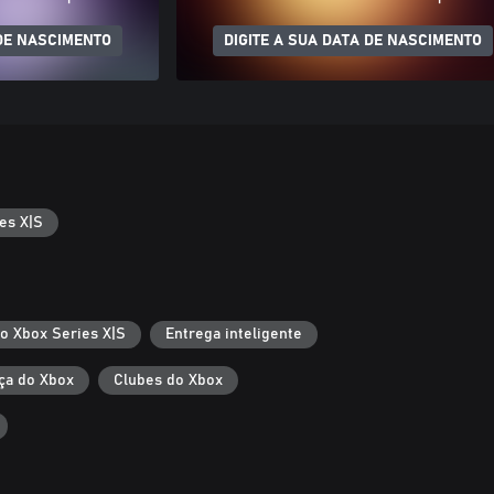
 DE NASCIMENTO
DIGITE A SUA DATA DE NASCIMENTO
es X|S
 o Xbox Series X|S
Entrega inteligente
ça do Xbox
Clubes do Xbox