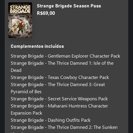
fogo, minotauros com armadura, escorpiões gigantes e muito,
Strange Brigade Season Pass
muito pior!
VÁRIAS ARMADILHAS ATERRORIZANTES
R$69,00
Fique de olho nos seus arredores para encontrar maneiras
criativas de eliminar seus inimigos! Degole os mortos-vivos com
lâminas giratórias, incendeie-os com armadilhas de fogo,
esmague-os com rochedos bem posicionados e mais. Você não
vai usá-las contra seus colegas de equipe... vai?
Complementos incluídos
UMA PORÇÃO DE PROBLEMAS ENIGMÁTICOS
Fique de olhos abertos em busca de pistas suspeitas, entradas
Strange Brigade - Gentleman Explorer Character Pack
secretas e máquinas antigas que precisam ser reativadas! Talvez
Strange Brigade - The Thrice Damned 1: Isle of the
você encontre tesouros fascinantes e fortunas enterradas do
Dead
outro lado…
Strange Brigade - Texas Cowboy Character Pack
Strange Brigade - The Thrice Damned 3: Great
Pyramid of Bes
Strange Brigade - Secret Service Weapons Pack
Strange Brigade - Maharani Huntress Character
Expansion Pack
Strange Brigade - Dashing Outfits Pack
Strange Brigade - The Thrice Damned 2: The Sunken