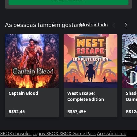
Mostrar tudo
As pessoas também gostam
Captain Blood
West Escape:
Shad
Complete Edition
Damn
Rema
R$92,45
R$57,45+
R$12
XBOX consoles
Jogos XBOX
XBOX Game Pass
Acessórios do