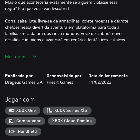
Mas o que aconteceria exatamente se alguém violasse essa
regra? É o que você vai descobrir!
Corra, salte, lute, livre-se de armadilhas, colete moedas e derrote
chefões nessa divertida aventura em plataforma para toda a
família. Em cada um dos cinco mundos, você descobrirá novos
desafios e inimigos e avançará em cenários fantásticos e únicos.
O que exatamente se pode esperar de Spirit Roots?
Mostrar mais
– Maravilhas e diversidade. 50 fases em cinco mundos com
atmosferas, inimigos, mecânicas e músicas próprias;
– Jogabilidade em plataforma. Corra, salte, colete itens e combata
Publicado por
Desenvolvido por
Data de lançamento
criaturas malignas no caminho;
Drageus Games S.A.
Fireart Games
11/02/2022
– Batalhas épicas contra chefões. Robôs fazendeiros? Aranhas
enormes? Caveiras voadoras? Monstros de lama? Tem de tudo
no nosso jogo!
Jogar com
XBOX One
XBOX Series X|S
Computador
XBOX Cloud Gaming
Handheld