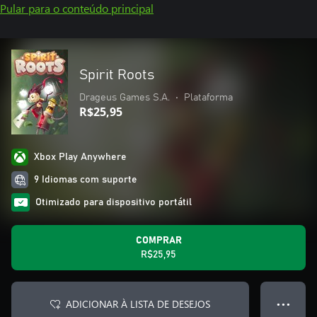
Pular para o conteúdo principal
Spirit Roots
Drageus Games S.A.
•
Plataforma
R$25,95
Xbox Play Anywhere
9 Idiomas com suporte
Otimizado para dispositivo portátil
COMPRAR
R$25,95
ADICIONAR À LISTA DE DESEJOS
● ● ●