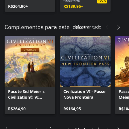
Edição Platina
Anthology
R$349,90
-60%
R$264,90+
R$139,96+
Mostrar tudo
Complementos para este jogo
Pacote Sid Meier's
Civilization VI - Passe
Passe
Civilization® VI
Nova Fronteira
Meier
Anthology Upgrade
VI
R$264,90
R$164,95
R$10