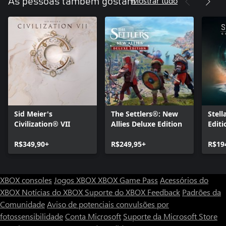
Mostrar tudo
As pessoas também gostam
Sid Meier's
The Settlers®: New
Stell
Civilization® VII
Allies Deluxe Edition
Editi
R$349,90+
R$249,95+
R$19
XBOX consoles
Jogos XBOX
XBOX Game Pass
Acessórios do
XBOX
Notícias do XBOX
Suporte do XBOX
Feedback
Padrões da
Comunidade
Aviso de potenciais convulsões por
fotossensibilidade
Conta Microsoft
Suporte da Microsoft Store