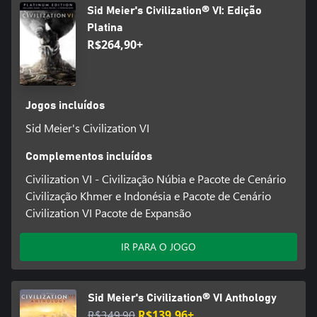
Sid Meier's Civilization® VI: Edição
• MULTIJOGADOR COOPERATIVO E COMPETITIVO: Até 4
Platina
jogadores podem cooperar ou competir pela supremacia através
R$264,90+
do multijogador online.
Jogos incluídos
Sid Meier's Civilization VI
Complementos incluídos
Civilization VI - Civilização Núbia e Pacote de Cenário
Civilização Khmer e Indonésia e Pacote de Cenário
Civilization VI Pacote de Expansão
IR PARA O JOGO
Sid Meier's Civilization® VI Anthology
R$349,90
R$139,96+