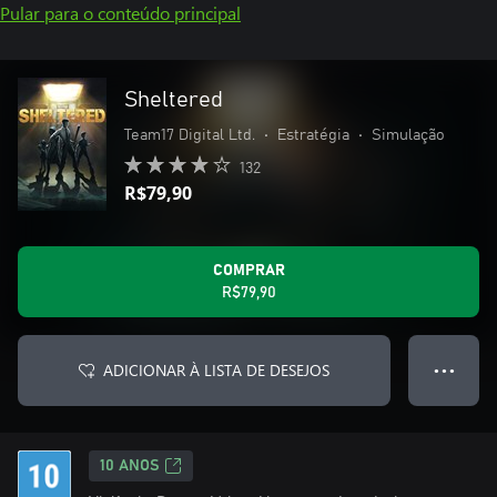
Pular para o conteúdo principal
Sheltered
Team17 Digital Ltd.
•
Estratégia
•
Simulação
132
R$79,90
COMPRAR
R$79,90
ADICIONAR À LISTA DE DESEJOS
● ● ●
10 ANOS