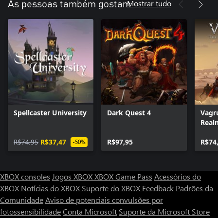
Mostrar tudo
As pessoas também gostam
Spellcaster University
Dark Quest 4
Vagru
Real
R$74,95
R$37,47
R$97,95
R$74
-50%
XBOX consoles
Jogos XBOX
XBOX Game Pass
Acessórios do
XBOX
Notícias do XBOX
Suporte do XBOX
Feedback
Padrões da
Comunidade
Aviso de potenciais convulsões por
fotossensibilidade
Conta Microsoft
Suporte da Microsoft Store