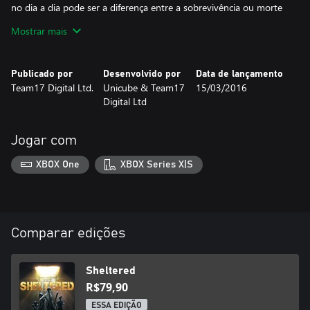
no dia a dia pode ser a diferença entre a sobrevivência ou morte
da família. E até desperdício enterrar um corpo quando o resto
Mostrar mais
da família está faminta.
Publicado por
Desenvolvido por
Data de lançamento
Team17 Digital Ltd.
Unicube & Team17
15/03/2016
Digital Ltd
Jogar com
XBOX One
XBOX Series X|S
Comparar edições
Sheltered
R$79,90
ESSA EDIÇÃO