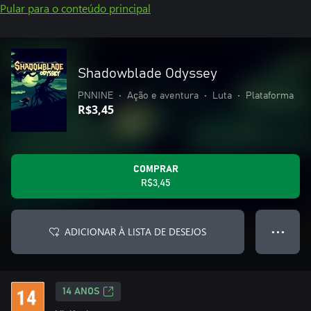
Pular para o conteúdo principal
Shadowblade Odyssey
PNNINE
•
Ação e aventura
•
Luta
•
Plataforma
R$3,45
COMPRAR
R$3,45
ADICIONAR À LISTA DE DESEJOS
● ● ●
14 ANOS