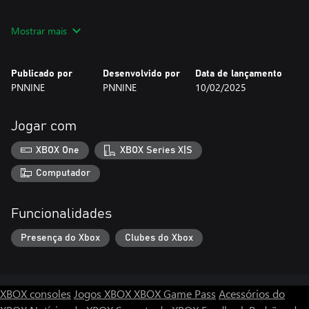
Shadowblade Odyssey combines intense action gameplay with
Mostrar mais
stunning retro-style pixel art and an immersive soundtrack,
delivering an unforgettable adventure.
Publicado por
Desenvolvido por
Data de lançamento
Do you have what it takes to master the shadows and carve your
PNNINE
PNNINE
10/02/2025
own odyssey?
Jogar com
XBOX One
XBOX Series X|S
Computador
Funcionalidades
Presença do Xbox
Clubes do Xbox
XBOX consoles
Jogos XBOX
XBOX Game Pass
Acessórios do