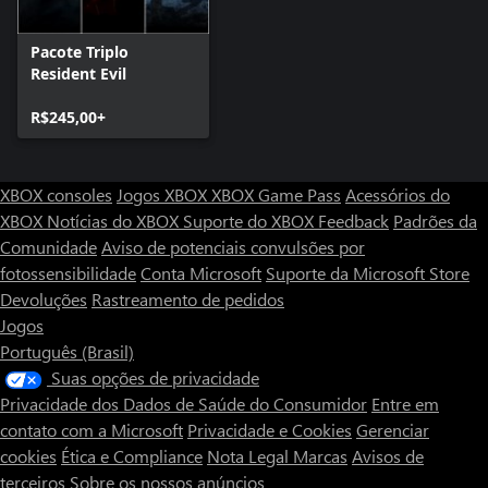
Pacote Triplo
Resident Evil
R$245,00+
XBOX consoles
Jogos XBOX
XBOX Game Pass
Acessórios do
XBOX
Notícias do XBOX
Suporte do XBOX
Feedback
Padrões da
Comunidade
Aviso de potenciais convulsões por
fotossensibilidade
Conta Microsoft
Suporte da Microsoft Store
Devoluções
Rastreamento de pedidos
Jogos
Português (Brasil)
Suas opções de privacidade
Privacidade dos Dados de Saúde do Consumidor
Entre em
contato com a Microsoft
Privacidade e Cookies
Gerenciar
cookies
Ética e Compliance
Nota Legal
Marcas
Avisos de
terceiros
Sobre os nossos anúncios