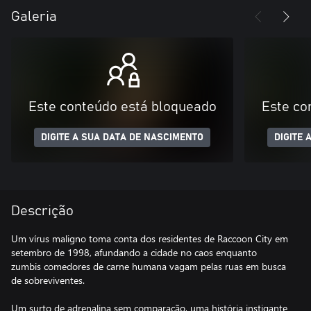
Galeria
Este conteúdo está bloqueado
Este co
DIGITE A SUA DATA DE NASCIMENTO
DIGITE 
Descrição
Um vírus maligno toma conta dos residentes de Raccoon City em
setembro de 1998, afundando a cidade no caos enquanto
zumbis comedores de carne humana vagam pelas ruas em busca
de sobreviventes.
Um surto de adrenalina sem comparação, uma história instigante