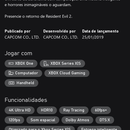
e horrores inimagináveis o aguardam.
Presencie o retorno de Resident Evil 2.
Publicado por
Desenvolvido por
Data de lançamento
CAPCOM CO., LTD.
CAPCOM CO., LTD.
25/01/2019
Jogar com
XBOX One
XBOX Series X|S
Computador
XBOX Cloud Gaming
Handheld
Funcionalidades
4K Ultra HD
HDR10
Ray Tracing
60fps+
120fps
Som espacial
Dolby Atmos
DTS:X
Otimizado para o Xbox Series X|S
Entrega inteligente