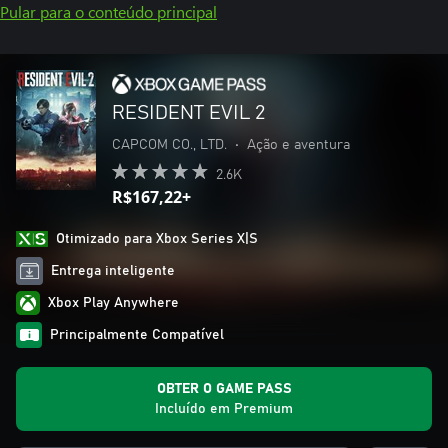
Pular para o conteúdo principal
RESIDENT EVIL 2
CAPCOM CO., LTD.
•
Ação e aventura
2.6K
R$167,22+
Otimizado para Xbox Series X|S
Entrega inteligente
Xbox Play Anywhere
Principalmente Compatível
OBTER O GAME PASS
Incluído em Premium