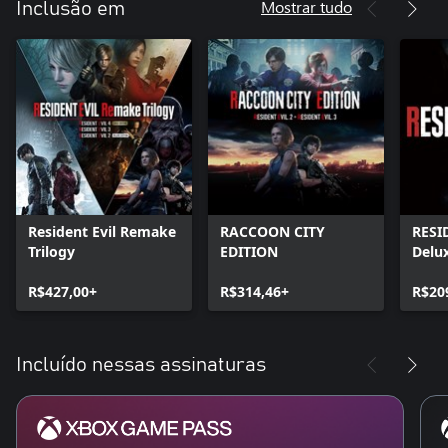
Mostrar tudo
Inclusão em
Resident Evil Remake
RACCOON CITY
RESI
Trilogy
EDITION
Delux
R$427,00+
R$314,46+
R$20
Incluído nessas assinaturas