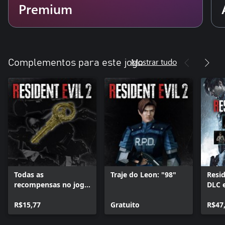
Premium
Mostrar tudo
Complementos para este jogo
Todas as
Traje do Leon: "98"
Resid
recompensas no jogo
DLC 
desbloqueadas
R$15,77
Gratuito
R$47